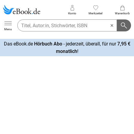
Konto
Merkzettel
Warenkorb
Ebook.de
Menu
Das eBook.de
Hörbuch Abo
- jederzeit, überall, für nur
7,95 €
mehr
monatlich
!
erfahren