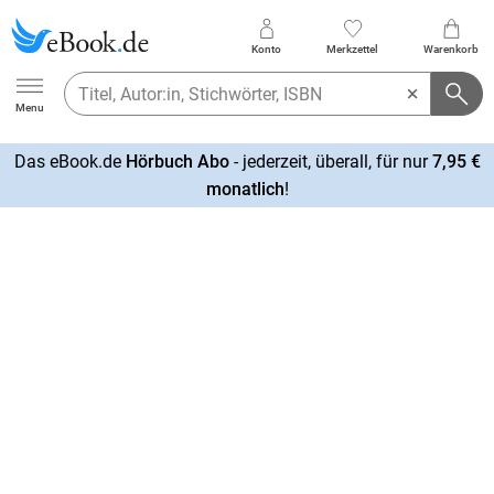
Konto
Merkzettel
Warenkorb
Ebook.de
Menu
Das eBook.de
Hörbuch Abo
- jederzeit, überall, für nur
7,95 €
mehr
monatlich
!
erfahren