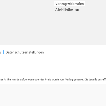
Vertrag widerrufen
Alle Hilfethemen
g
Datenschutzeinstellungen
eser Artikel wurde aufgehoben oder der Preis wurde vom Verlag gesenkt. Die jeweils zutreff
ter der Leseprobe übermittelt werden.
tikelseite dargestellten Datums vom Verlag angehoben.
ng (UVP) des Herstellers.