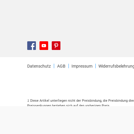
Datenschutz
AGB
Impressum
Widerrufsbelehrun
Diese Artikel unterliegen nicht der Preisbindung, die Preisbindung di
2
Preissenkungen beziehen sich auf den vorherigen Preis.
Durch Öffnen der Leseprobe willigen Sie ein, dass Daten an den Anbie
3
Der gebundene Preis dieses Artikels wird nach Ablauf des auf der Ar
4
Der Preisvergleich bezieht sich auf die unverbindliche Preisempfehlu
5