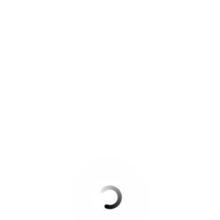
Krimis & Thriller
 Erzählungen
Ratgeber
Romane & Erzählungen