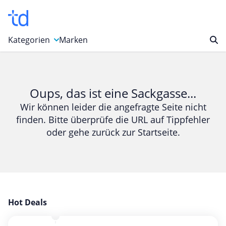
Kategorien
Marken
Auto, Motorrad & Werkzeuge
Blumen & Geschenke
Oups, das ist eine Sackgasse...
Bücher & Magazine
Wir können leider die angefragte Seite nicht
finden. Bitte überprüfe die URL auf Tippfehler
Computer & Elektronik
oder gehe zurück zur Startseite.
Entertainment & Media
Essen & Trinken
Foto, Druck & Büro
Gaming & Spielzeug
Garten, Haushalt & Tiere
Hot Deals
Gesundheit & Beauty