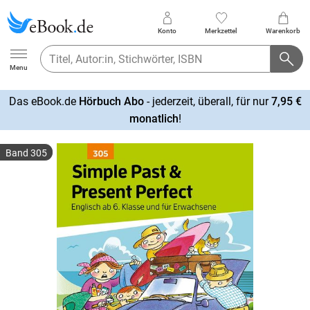
Konto
Merkzettel
Warenkorb
Ebook.de
Menu
Das eBook.de
Hörbuch Abo
- jederzeit, überall, für nur
7,95 €
mehr
monatlich
!
erfahren
Band 305