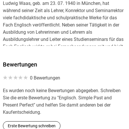
Puchheim, Hauschka Verlag GmbH,
Ludwig Waas, geb. am 23. 07. 1940 in München, hat
info@hauschkaverlag.de
während seiner Zeit als Lehrer, Konrektor und Seminarrektor
viele fachdidaktische und schulpraktische Werke für das
Fach Englisch veröffentlicht. Neben seiner Tätigkeit in der
Ausbildung von Lehrerinnen und Lehrern als
Ausbildungslehrer und Leiter eines Studienseminars für das
Fach Englisch wirkte er bei Fernsehsendungen mit und hielt
zahlreiche Vorträge an der Akademie für Lehrerbildung. In
den Jahren 1994, 1997 und 2007 folgte er Einladungen an
Bewertungen
die Pädagogische Universität Archangelsk (Russland), wo
besonders seine Seminare und Vorlesungen zum
0 Bewertungen
ganzheitlichen Lernen im Fremdsprachenunterricht
(Suggestopädie), zum Leistungsmonitoring und dem
Es wurden noch keine Bewertungen abgegeben. Schreiben
Fremdsprachenfrühbeginn auf reges Interesse stießen.
Sie die erste Bewertung zu "Englisch. Simple Past and
Derzeit beschäftigt er sich vorwiegend mit dem Übergang zu
Present Perfect" und helfen Sie damit anderen bei der
autonomem Lernen im Zusammenhang mit
Kaufentscheidung.
programmiertem Unterricht und dem Üben an Lerntheken.
Erste Bewertung schreiben