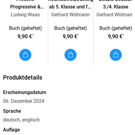
Progressive &
ab 5. Klasse und für
3./4. Klasse
Simple Englisch 5.
Erwachsene
Ludwig Waas
Gerhard Widmann
Gerhard Widman
Fakten zum Übungsheft
Klasse
Buch (geheftet)
Buch (geheftet)
Buch (geheftet)
DIN-A5-Heft
9,90 €
9,90 €
9,90 €
64 Seiten
*
*
*
Liebevoll farbig illustriert
Mit herausnehmbarem Lösungsteil
Unsere Lernhilfen
Produktdetails
Die Übungshefte unserer Lernhilfen-Reihen decken die
Erscheinungsdatum
Fächer Deutsch, Mathe und Englisch ab. Ihre Inhalte
06. Dezember 2024
umfassen Themen für die Grundschule, die unteren Klassen
der weiterführenden Schulen und teilweise darüber hinaus.
Sprache
Jeder Titel greift dabei einen lehrplanrelevanten Teilbereich
deutsch, englisch
des Unterrichtsfachs heraus: zum Beispiel Textaufgaben
Auflage
oder Rechenfertigkeiten in Mathematik, Grammatik, Lesen,