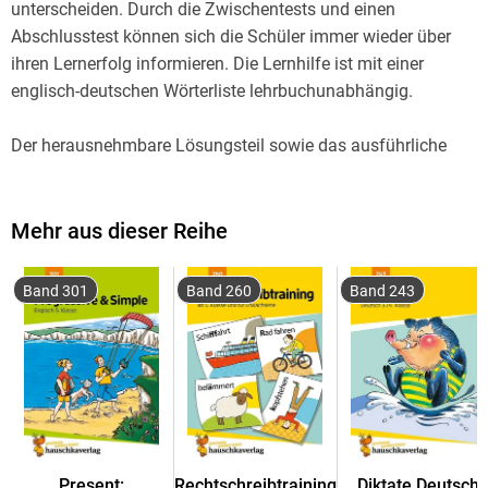
unterscheiden. Durch die Zwischentests und einen
Abschlusstest können sich die Schüler immer wieder über
ihren Lernerfolg informieren. Die Lernhilfe ist mit einer
englisch-deutschen Wörterliste lehrbuchunabhängig.
Der herausnehmbare Lösungsteil sowie das ausführliche
Stichwortverzeichnis erleichtern die selbstständige Arbeit der
Kinder. Die Aufgaben sind genau erklärt und durch farbige
Illustrationen aufgelockert, sodass auch schwache Schüler
Mehr aus dieser Reihe
mit Freude lernen.
Englisch ab der 6. Klasse - Simple Past & Present Perfect
Band 301
Band 260
Band 243
Vielfältige Aufgabentypen zu den beiden
Vergangenheitsformen Simple Past & Present Perfect
Schrittweiser Aufbau mit genauen Erklärungen
Mit Merkkästen, Zusammenfassungen und Tests
Lehrbuchunabhängig
Zum selbstständigen Arbeiten geeignet
Present:
Rechtschreibtraining
Diktate Deutsch