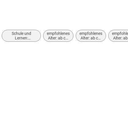
Schule und
empfohlenes
empfohlenes
empfohl
Lernen:
Alter: ab ca.
Alter: ab ca.
Alter: ab
Erstspracherwerb
11 Jahre
12 Jahre
13 Jah