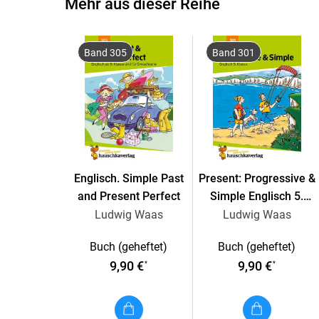
Mehr aus dieser Reihe
Band 305
Band 301
Englisch. Simple Past
Present: Progressive &
and Present Perfect
Simple Englisch 5.
Klasse
Ludwig Waas
Ludwig Waas
Buch (geheftet)
Buch (geheftet)
9,90 €
9,90 €
*
*