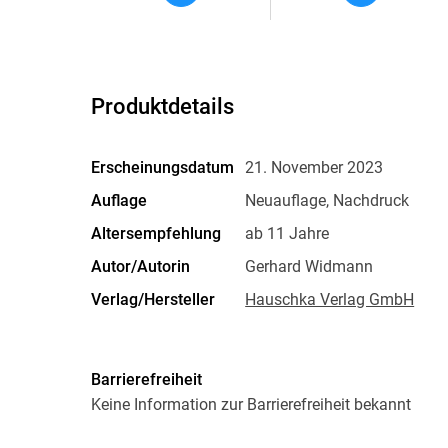
Produktdetails
Erscheinungsdatum
21. November 2023
Auflage
Neuauflage, Nachdruck
Altersempfehlung
ab 11 Jahre
Autor/Autorin
Gerhard Widmann
Verlag/Hersteller
Hauschka Verlag GmbH
Abbildungen
zahlreiche farbige Illustratio
Größe (L/B/H)
208/151/8 mm
Barrierefreiheit
Herstelleradresse
Hauschka Verlag GmbH, Lilie
Keine Information zur Barrierefreiheit bekannt
Puchheim, Hauschka Verlag