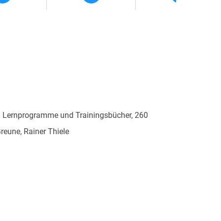
i als Übersicht und Verständnishilfe, vielfältige
innen und Schülern, Lerninhalte anzuwenden und
n erfahrenen Pädagoginnen und Pädagogen entwickelt
 Lernprogramme und Trainingsbücher, 260
eune, Rainer Thiele
000468