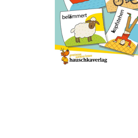
Wochenkalender
Romane &
Biografien
Fantasy
Kinder- und Jugendbücher
Krimis & Thriller
Ratgeber
Romane & Erzählungen