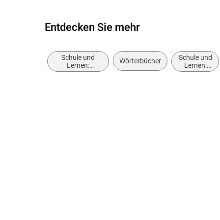
info@hauschkaverlag.de
Entdecken Sie mehr
Schule und
Schule und
Wörterbücher
Lernen:
Lernen:
Sprache,
Lehrbücher
Literatur, Lese-
und
Schreibfähigkeit