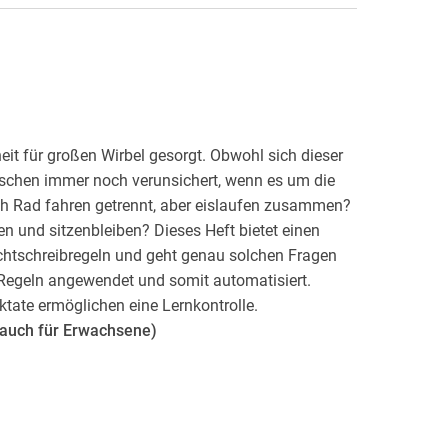
it für großen Wirbel gesorgt. Obwohl sich dieser
enschen immer noch verunsichert, wenn es um die
ch Rad fahren getrennt, aber eislaufen zusammen?
en und sitzenbleiben? Dieses Heft bietet einen
chtschreibregeln und geht genau solchen Fragen
 Regeln angewendet und somit automatisiert.
tate ermöglichen eine Lernkontrolle.
 (auch für Erwachsene)
 Beispielen zu den wichtigsten Rechtschreibregeln
hema Rechtschreibung