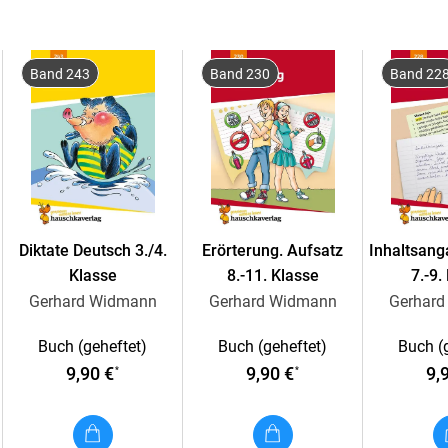
Übungsdiktate mit unterschiedlichem Schw
Zum selbstständigen Arbeiten geeignet
Band 243
Band 230
Band 22
Fakten zum Übungsheft
DIN-A5-Heft
96 Seiten
Liebevoll farbig illustriert
Mit herausnehmbarem Lösungsteil
Diktate Deutsch 3./4.
Erörterung. Aufsatz
Inhaltsang
Klasse
8.-11. Klasse
7.-9.
Unsere Lernhilfen
Gerhard Widmann
Gerhard Widmann
Gerhar
Die Übungshefte unserer Lernhilfen-Reihen de
Buch (geheftet)
Buch (geheftet)
Buch (
Ihre Inhalte umfassen Themen für die Grundsc
9,90 €
9,90 €
9,
*
*
Schulen und teilweise darüber hinaus. Jeder Ti
Teilbereich des Unterrichtsfachs heraus: zum 
Mathematik, Grammatik, Lesen, Rechtschreibe