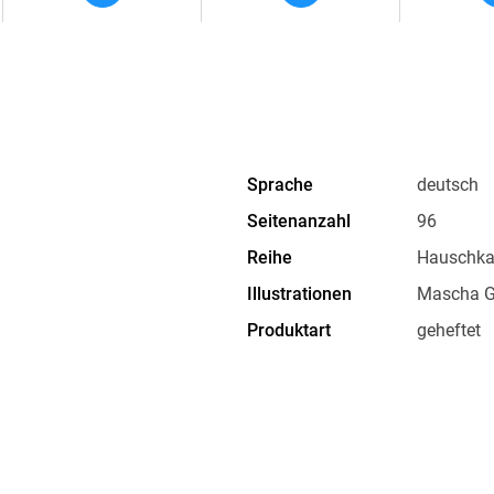
Grammatik in Englisch. Merkkästen dienen dabe
Aufgabenformate ermöglichen es den Schüler
diese zu trainieren. Alle Lernhilfen sind vo
und mit Kindern getestet worden.
Sprache
deutsch
Seitenanzahl
96
Reihe
Hauschka
Illustrationen
Mascha Gr
Produktart
geheftet
nen
Gewicht
133 g
ISBN
9783881
nthalstraße 1, 82178
 GmbH,