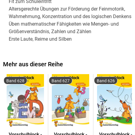
Fit zum Schuleintritt
Altersgerechte Übungen zur Förderung der Feinmotorik,
Wahrnehmung, Konzentration und des logischen Denkens
Üben mathematischer Fähigkeiten wie Mengen- und
Größenverständnis, Zahlen und Zählen
Erste Laute, Reime und Silben
Abwechslungsreiche und kindgerechte Aufgaben
Sinnvolle Beschäftigung und Spaß für zuhause und
unterwegs
Mehr aus dieser Reihe
Zur gezielten Vorbereitung auf die 1. Klasse
Band 628
Band 627
Band 626
Fakten zu diesem Vorschulblock
DIN A5-Block
64 Seiten
Liebevoll farbig illustriert
Mit Lösungsteil am Ende des Blocks
Vorschulblock -
Vorschulblock -
Vorschulblock -