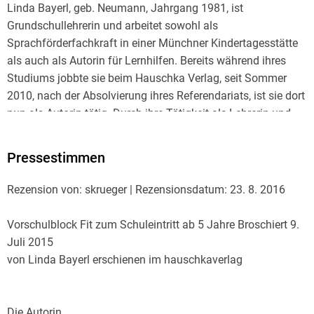
Linda Bayerl, geb. Neumann, Jahrgang 1981, ist
Grundschullehrerin und arbeitet sowohl als
Sprachförderfachkraft in einer Münchner Kindertagesstätte
als auch als Autorin für Lernhilfen. Bereits während ihres
Studiums jobbte sie beim Hauschka Verlag, seit Sommer
2010, nach der Absolvierung ihres Referendariats, ist sie dort
nun als Autorin tätig. Durch ihre Tätigkeit als Lehrerin und
auch bei ihrer neuen Beschäftigung als Fachkraft für
Sprachförderung stellt sie immer wieder fest, wie viele Kinder
Pressestimmen
Schwierigkeiten beim Lesen (und auch in anderen Bereichen)
haben. Sie bietet durch ihre Lernhilfen vielseitige
Rezension von: skrueger | Rezensionsdatum: 23. 8. 2016
Übungsmöglichkeiten, bei denen die Kinder mit Freude,
selbstständig lernen und üben können. Gemeinsam mit
Vorschulblock Fit zum Schuleintritt ab 5 Jahre Broschiert 9.
Andrea Guckel schuf sie auch die liebenswerten
Juli 2015
Lesemonster Mimo und Pumo, die die Kinder durch die
von Linda Bayerl erschienen im hauschkaverlag
Leselernhilfen Besser lesen 1-4 begleiten, Anregungen und
Tipps geben und durch die Welt der Lesemonster führen.
Die Autorin