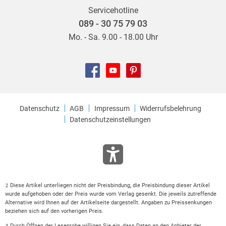
ganz eigenständig bewältigen können und daraus um so
Servicehotline
mehr ein Erfolgserlebnis empfinden.
089 - 30 75 79 03
http://www. rezension. org/vorschulblock/
Mo. - Sa. 9.00 - 18.00 Uhr
Datenschutz
AGB
Impressum
Widerrufsbelehrung
Datenschutzeinstellungen
Diese Artikel unterliegen nicht der Preisbindung, die Preisbindung dieser Artikel
2
wurde aufgehoben oder der Preis wurde vom Verlag gesenkt. Die jeweils zutreffende
Alternative wird Ihnen auf der Artikelseite dargestellt. Angaben zu Preissenkungen
beziehen sich auf den vorherigen Preis.
Durch Öffnen der Leseprobe willigen Sie ein, dass Daten an den Anbieter der
3