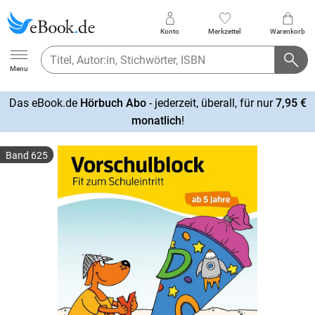
Konto
Merkzettel
Warenkorb
Ebook.de
Menu
Das eBook.de
Hörbuch Abo
- jederzeit, überall, für nur
7,95 €
mehr
monatlich
!
erfahren
Band 625