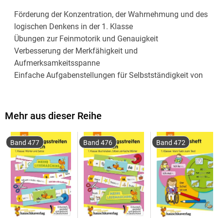
Förderung der Konzentration, der Wahrnehmung und des
logischen Denkens in der 1. Klasse
Übungen zur Feinmotorik und Genauigkeit
Verbesserung der Merkfähigkeit und
Aufmerksamkeitsspanne
Einfache Aufgabenstellungen für Selbstständigkeit von
Anfang an
Mehr aus dieser Reihe
Fakten zum Übungsheft
Band 477
Band 476
Band 472
DIN-A5-Heft
64 Seiten
Liebevoll farbig illustriert
Mit herausnehmbarem Lösungsteil
Unsere Reihe "Mein Übungsheft"