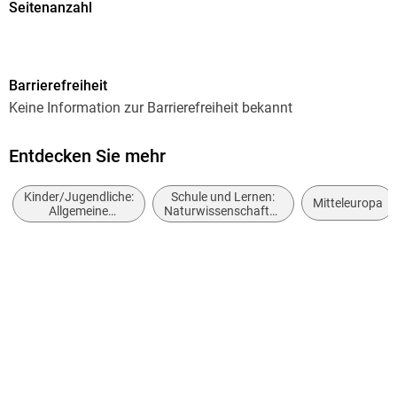
Seitenanzahl
64
Altersempfehlung
Barrierefreiheit
ab 6 Jahre
Keine Information zur Barrierefreiheit bekannt
Reihe
Lernhefte zum Üben und Wiederholen, 440
Entdecken Sie mehr
Autor/Autorin
Kinder/Jugendliche:
Schule und Lernen:
Ulrike Maier
Mitteleuropa
Allgemeine
Naturwissenschaften,
Interessen
allgemein
Illustrationen
Mascha Greune
Verlag/Hersteller
Hauschka Verlag GmbH
Produktart
geheftet
Abbildungen