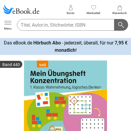
Konto
Merkzettel
Warenkorb
Ebook.de
Menu
Das eBook.de
Hörbuch Abo
- jederzeit, überall, für nur
7,95 €
mehr
monatlich
!
erfahren
Band 440