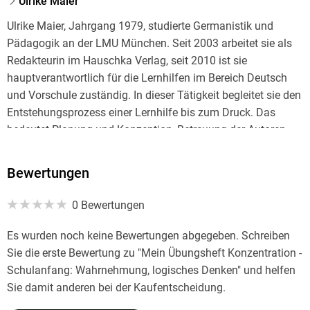
Ulrike Maier
Ulrike Maier, Jahrgang 1979, studierte Germanistik und
Pädagogik an der LMU München. Seit 2003 arbeitet sie als
Redakteurin im Hauschka Verlag, seit 2010 ist sie
hauptverantwortlich für die Lernhilfen im Bereich Deutsch
und Vorschule zuständig. In dieser Tätigkeit begleitet sie den
Entstehungsprozess einer Lernhilfe bis zum Druck. Das
bedeutet Planung und Konzeption, Betreuung der Autoren
sowie Zusammenarbeit mit Grafikern, Illustratoren und
Druckereien. Diese Erfahrung in der redaktionellen Tätigkeit
Bewertungen
bringt sie bei der Erstellung eigener Lernhilfen für den
Hauschka Verlag ein. Dabei ist ihr besonders wichtig, dass
0 Bewertungen
die Kinder mit den Materialien den Lernstoff möglichst
effizient und selbstständig wiederholen und üben können.
Es wurden noch keine Bewertungen abgegeben. Schreiben
Hauptaugenmerk liegt dabei natürlich immer auf einer
Sie die erste Bewertung zu "Mein Übungsheft Konzentration -
kindgerechten und verständlichen Darstellung.
Schulanfang: Wahrnehmung, logisches Denken" und helfen
Sie damit anderen bei der Kaufentscheidung.