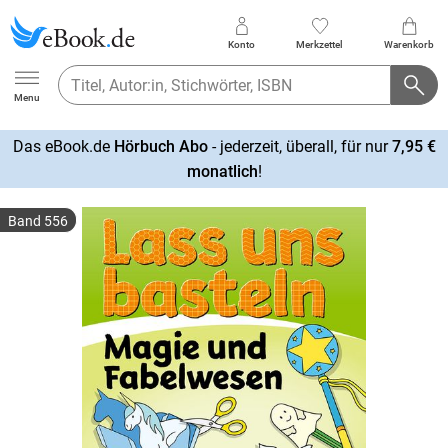
Konto
Merkzettel
Warenkorb
Ebook.de
Menu
Das eBook.de
Hörbuch Abo
- jederzeit, überall, für nur
7,95 €
mehr
monatlich
!
erfahren
Band 556