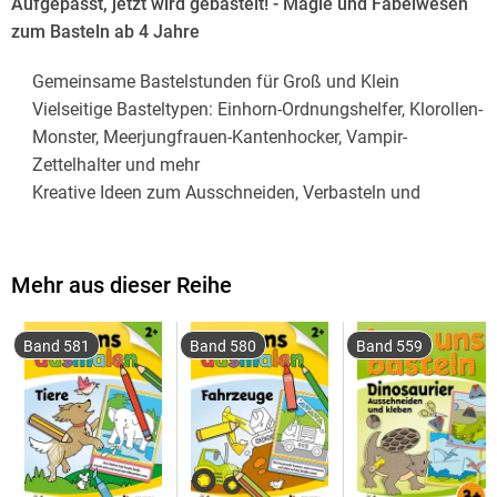
Aufgepasst, jetzt wird gebastelt! - Magie und Fabelwesen
zum Basteln ab 4 Jahre
Gemeinsame Bastelstunden für Groß und Klein
Vielseitige Basteltypen: Einhorn-Ordnungshelfer, Klorollen-
Monster, Meerjungfrauen-Kantenhocker, Vampir-
Zettelhalter und mehr
Kreative Ideen zum Ausschneiden, Verbasteln und
Spaßhaben
Schult den Umgang mit Schere und Kleber
Fördert Geduld, Konzentration und Sorgfalt
Mehr aus dieser Reihe
Band 581
Band 580
Band 559
Fakten zum Bastelblock
DIN-A4-Block
64 Seiten
Liebevoll farbig illustriert
Bastelideen für Klebstoff, Schere sowie weitere