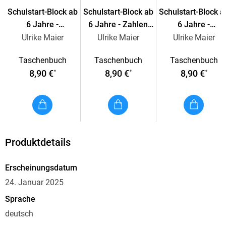
Mit Lösungsteil am Ende des Blocks
Schulstart-Block ab
Schulstart-Block ab
Schulstart-Block a
6 Jahre -
6 Jahre - Zahlen
6 Jahre -
Kunterbunte
schreiben, zählen
Buchstaben
Ulrike Maier
Ulrike Maier
Ulrike Maier
Hauschka Kindergarten- und Vorschulblöcke
Übungen zum
und rechnen
schreiben lernen
Taschenbuch
Taschenbuch
Taschenbuch
Schulanfang
Unsere Übungsblöcke für Kindergarten und Vorschule bieten
8,90 €
8,90 €
8,90 €
*
*
*
Kindern zwischen
3 und 7 Jahren
die ideale Möglichkeit,
spielerisch wichtige Fähigkeiten zu entwickeln und zu
stärken - als perfekte Vorbereitung auf die Schule.
Die
Kindergartenblöcke
richten sich an Kinder
im Alter von
Produktdetails
3-4 Jahren
und laden sie zum
Kombinieren, Rätseln und
Vergleichen
ein. Durch die altersgerechten Aufgaben können
Erscheinungsdatum
die Kleinen zeigen, was sie schon können und gewinnen
dabei Selbstbewusstsein. Alle Übungen
fördern die Kinder
24. Januar 2025
spielerisch und helfen ihnen, Fähigkeiten zu erlangen, die
Sprache
eine wichtige Grundlage für die Vor- und Grundschule
deutsch
bilden.