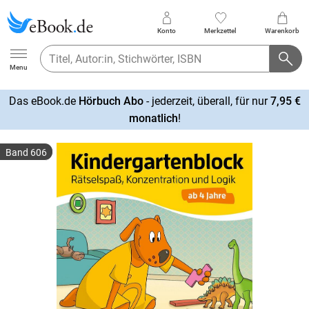
Konto
Merkzettel
Warenkorb
Ebook.de
Menu
Das eBook.de
Hörbuch Abo
- jederzeit, überall, für nur
7,95 €
mehr
monatlich
!
erfahren
Band 606