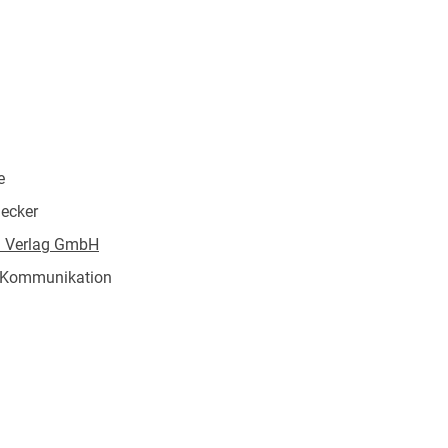
e
ecker
 Verlag GmbH
 Kommunikation
/29 mm
004213