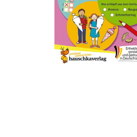
Wochenkalender
Romane &
Biografien
Fantasy
Kinder- und Jugendbücher
Krimis & Thriller
Ratgeber
Romane & Erzählungen