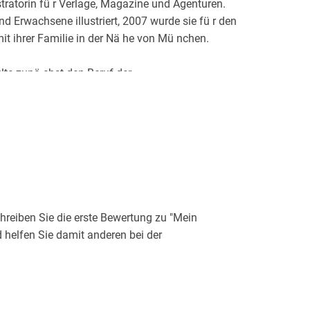
llustratorin fü r Verlage, Magazine und Agenturen.
und Erwachsene illustriert, 2007 wurde sie fü r den
mit ihrer Familie in der Nä he von Mü nchen.
te zunä chst den Beruf der
ehrjä hriger Tä tigkeit fü r ihre eigentliche
ann ein Studium in Grafik-Design mit dem
it dem Diplom abschloss. Bereits wä hrend des
in fü r verschiedene Verlage.
d hat kurz darauf mit dem Zeichnen begonnen.
 Ausbildung zur Raumausstatterin hat sie alte
lt und gezeichnet. Seit Ende der 90-er Jahre
reiben Sie die erste Bewertung zu "Mein
rbü cher und lebt heute mit ihrem Sohn in Weß ling
 helfen Sie damit anderen bei der
omepage unter www. specht-illustration. de