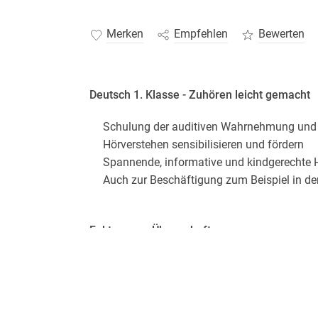
Merken
Empfehlen
Bewerten
Deutsch 1. Klasse - Zuhören leicht gemacht
Schulung der auditiven Wahrnehmung und 
Hörverstehen sensibilisieren und fördern
Spannende, informative und kindgerechte H
Auch zur Beschäftigung zum Beispiel in de
Fakten zum Übungsheft
DIN-A5-Heft
64 Seiten
liebevoll farbig illustriert
Audiodateien über QR-Codes hörbar