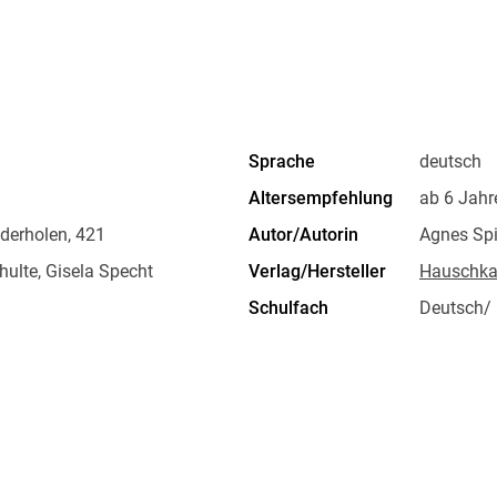
Sprache
deutsch
Altersempfehlung
ab 6 Jahr
derholen, 421
Autor/Autorin
Agnes Spi
ulte, Gisela Specht
Verlag/Hersteller
Hauschka
Schulfach
Deutsch/
Größe (L/B/H)
211/151
ISBN
9783881
nthalstraße 1, 82178
 GmbH,