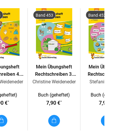
4
Band 453
Band 452
Unsere Übungshefte begleiten die Kinder von der
1.
h regelmäßiges Arbeiten mit diesen Heften können
Rechtschreiben
,
Lesen
und vielem mehr
trainieren
auf den Unterricht abgestimmt. Alle Übungshefte
bungsheft
Mein Übungsheft
Mein Übungsheft
nen und Pädagogen
entwickelt und
mit Kindern
hreiben 4.
Rechtschreiben 3.
Rechtschreiben 2.
asse
Klasse
Klasse
 Weideneder
Christine Weideneder
Stefanie Walther
geheftet)
Buch (geheftet)
Buch (geheftet)
90 €
7,90 €
7,90 €
*
*
*