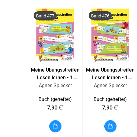
Band 477
Band 476
Meine Übungsstreifen
Meine Übungsstreifen
Lesen lernen - 1.
Lesen lernen - 1.
Klasse: Wörter und
Klasse: Buchstaben,
Agnes Spiecker
Agnes Spiecker
Sätze
Silben, einfache Wörter
Buch (geheftet)
Buch (geheftet)
7,90 €
7,90 €
*
*