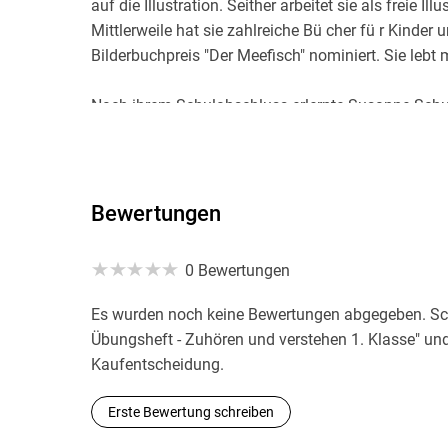
auf die Illustration. Seither arbeitet sie als freie I
Mittlerweile hat sie zahlreiche Bü cher fü r Kinder 
Bilderbuchpreis "Der Meefisch" nominiert. Sie lebt 
Nach ihrem Schulabschluss erlernte Susanne Schul
Schauwerbegestalterin, entschied sich jedoch nach m
Leidenschaft - das Illustrieren und Malen. Sie beg
Schwerpunkt Illustration, dass sie im Jahr 2000 m
Studiums arbeitete sie als freiberufliche Illustrator
Bewertungen
Gisela Specht wurde 1962 in Mü nchen geboren un
0 Bewertungen
Nach der Fachoberschule fü r Gestaltung und einer
Mö bel restauriert, die Welt bereist und immer gema
Es wurden noch keine Bewertungen abgegeben. Sch
arbeitet sie als Illustratorin fü r Schul- und Kinde
Übungsheft - Zuhören und verstehen 1. Klasse" und
bei Mü nchen. Einen Ü berblick gibt es auf ihrer H
Kaufentscheidung.
Erste Bewertung schreiben