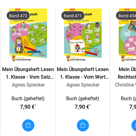
mit herausnehmbarem Lösungsteil
Band 472
Band 471
Band 45
Unsere Reihe "Mein Übungsheft"
Übung macht die Meisterin oder den Meister! 
bis zur 4. Klasse
in
Mathe
und
Deutsch
. Durc
die Kinder ihre Fähigkeiten z. B. im
Rechnen
,
und vertiefen
. Die Lerninhalte sind passend 
Mein Übungsheft Lesen
Mein Übungsheft Lesen
Mein Ü
dieser Reihe sind
von erfahrenen Pädagogin
1. Klasse - Vom Satz
1. Klasse - Vom Wort
Rechtsc
umfassend getestet worden
.
zum Text
zum Satz
Kl
Agnes Spiecker
Agnes Spiecker
Christine
Buch (geheftet)
Buch (geheftet)
Buch (
7,90 €
7,90 €
7,
*
*