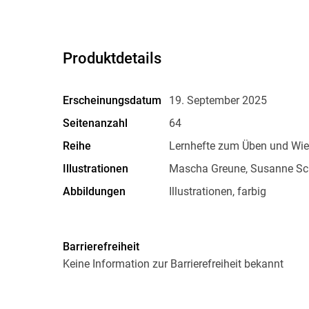
Produktdetails
Erscheinungsdatum
19. September 2025
Seitenanzahl
64
Reihe
Lernhefte zum Üben und Wie
Illustrationen
Mascha Greune, Susanne Sch
Abbildungen
Illustrationen, farbig
Gewicht
96 g
Sonstiges
Rückendrahtheftung
Barrierefreiheit
Herstelleradresse
Hauschka Verlag GmbH, Lilie
Keine Information zur Barrierefreiheit bekannt
Puchheim, Hauschka Verlag
info@hauschkaverlag.de