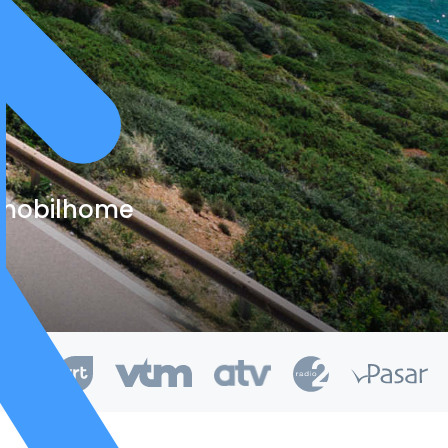
e mobilhome
kend van