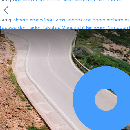
Terug
Almere
Amersfoort
Amsterdam
Apeldoorn
Arnhem
As
Terug
Leeuwarden
Leiden
Lelystad
Maastricht
Nijmegen
Nijmegen