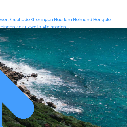
oven
Enschede
Groningen
Haarlem
Helmond
Hengelo
rdingen
Zeist
Zwolle
Alle steden