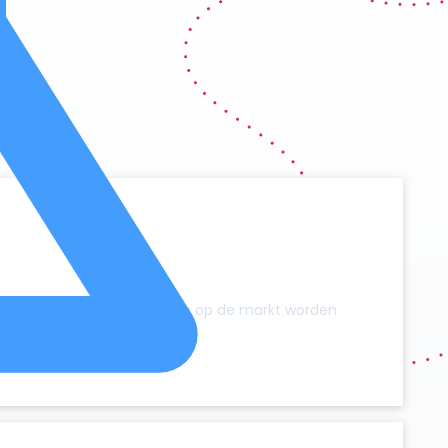
y
zonder dat er extra campers op de markt worden