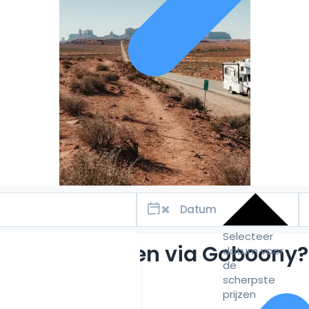
Selecteer
Waarom huren via Goboony?
datum voor
de
scherpste
prijzen