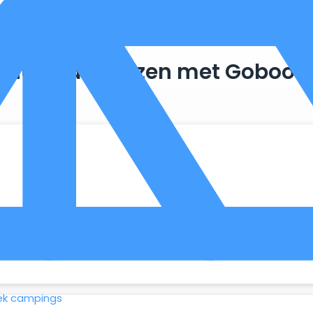
Duurzaam reizen met Goboon
. Zo maken we optimaal gebruik van wat er al beschikbaar is, 
ek campings