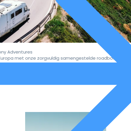
ny Adventures
uropa met onze zorgvuldig samengestelde roadbooks.
vaar de ultieme campervakan