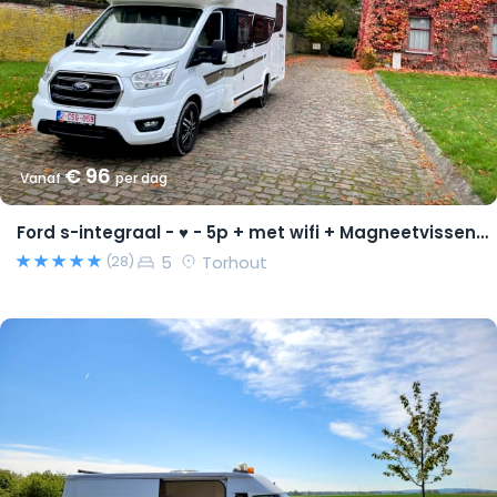
€ 96
Vanaf
per dag
Ford s-integraal - ♥ - 5p + met wifi + Magneetvissen PRO pakket
5
Torhout
(28)