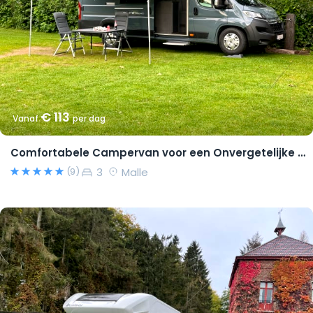
€ 113
Vanaf
per dag
Comfortabele Campervan voor een Onvergetelijke Reis!
3
Malle
(9)