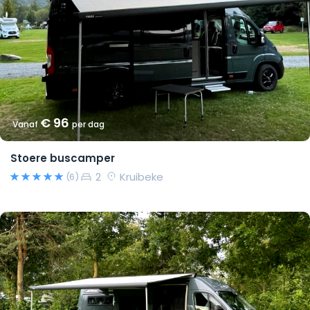
€ 96
Vanaf
per dag
Stoere buscamper
2
Kruibeke
(6)