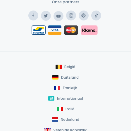
Onze partners
Facebook
Instagram
Pinterest
TikTok
Twitter
YouTube
Safe Payment Klarna
Bancontact / Mister Cash
Safe Payment Card
België
Duitsland
Frankrijk
Internationaal
Italië
Nederland
Verenigd Koninkrijk