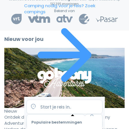
132.395 ervaringen
Camping nodig voor je reis?
Zoek
Bekend van
campings
Nieuw voor jou
Nieuw
Ontdek de mooiste camperroutes met Goboony
Populaire bestemmingen
Adventures