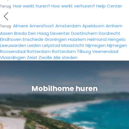
Hoe werkt huren?
Hoe werkt verhuren?
Help Center
Terug
Almere
Amersfoort
Amsterdam
Apeldoorn
Arnhem
Terug
Assen
Breda
Den Haag
Deventer
Doetinchem
Dordrecht
Eindhoven
Enschede
Groningen
Haarlem
Helmond
Hengelo
Leeuwarden
Leiden
Lelystad
Maastricht
Nijmegen
Nijmegen
Roosendaal
Rotterdam
Rotterdam
Tilburg
Veenendaal
Vlaardingen
Zeist
Zwolle
Alle steden
Mobilhome huren