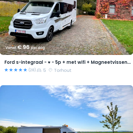
€ 96
Vanaf
per dag
Ford s-integraal - ♥ - 5p + met wifi + Magneetvissen PRO pakket
5
Torhout
(28)