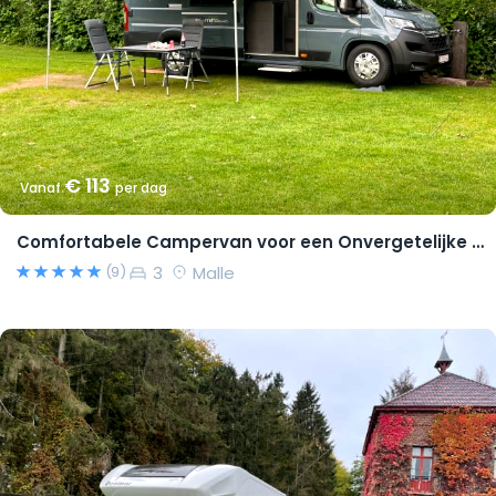
€ 113
Vanaf
per dag
Comfortabele Campervan voor een Onvergetelijke Reis!
3
Malle
(9)