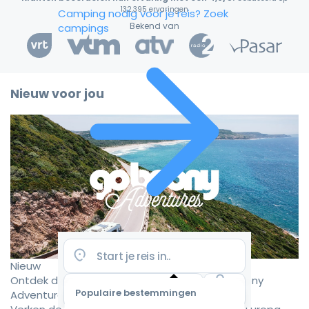
132.395 ervaringen
Camping nodig voor je reis?
Zoek
Bekend van
campings
Nieuw voor jou
Nieuw
Ontdek de mooiste camperroutes met Goboony
Populaire bestemmingen
Adventures