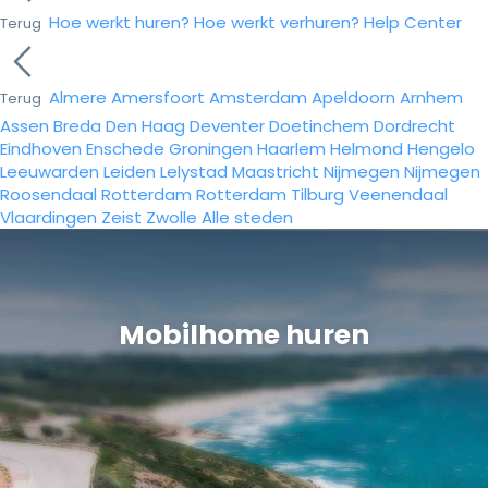
Hoe werkt huren?
Hoe werkt verhuren?
Help Center
Terug
Almere
Amersfoort
Amsterdam
Apeldoorn
Arnhem
Terug
Assen
Breda
Den Haag
Deventer
Doetinchem
Dordrecht
Eindhoven
Enschede
Groningen
Haarlem
Helmond
Hengelo
Leeuwarden
Leiden
Lelystad
Maastricht
Nijmegen
Nijmegen
Roosendaal
Rotterdam
Rotterdam
Tilburg
Veenendaal
Vlaardingen
Zeist
Zwolle
Alle steden
Mobilhome huren