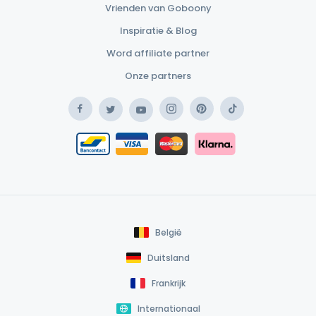
Vrienden van Goboony
Inspiratie & Blog
Word affiliate partner
Onze partners
Facebook
Instagram
Pinterest
TikTok
Twitter
YouTube
Safe Payment Klarna
Bancontact / Mister Cash
Safe Payment Card
België
Duitsland
Frankrijk
Internationaal