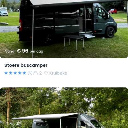
€ 96
Vanaf
per dag
Stoere buscamper
2
Kruibeke
(6)