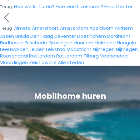
Hoe werkt huren?
Hoe werkt verhuren?
Help Center
Terug
Almere
Amersfoort
Amsterdam
Apeldoorn
Arnhem
Terug
Assen
Breda
Den Haag
Deventer
Doetinchem
Dordrecht
Eindhoven
Enschede
Groningen
Haarlem
Helmond
Hengelo
Leeuwarden
Leiden
Lelystad
Maastricht
Nijmegen
Nijmegen
Roosendaal
Rotterdam
Rotterdam
Tilburg
Veenendaal
Vlaardingen
Zeist
Zwolle
Alle steden
Mobilhome huren