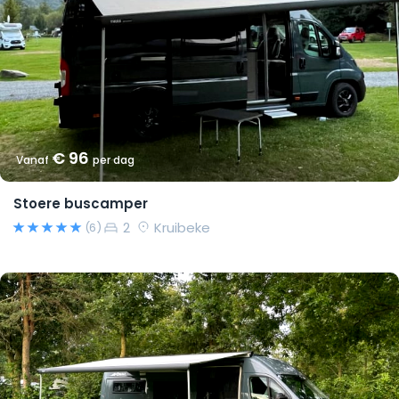
€ 96
Vanaf
per dag
Stoere buscamper
2
Kruibeke
(6)