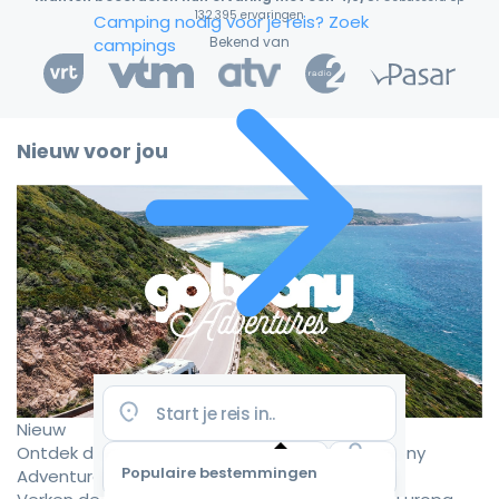
132.395 ervaringen
Camping nodig voor je reis?
Zoek
Bekend van
campings
Nieuw voor jou
Nieuw
Ontdek de mooiste camperroutes met Goboony
Populaire bestemmingen
Adventures