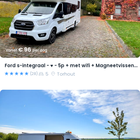
€ 96
Vanaf
per dag
Ford s-integraal - ♥ - 5p + met wifi + Magneetvissen PRO pakket
5
Torhout
(28)