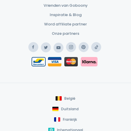
Vrienden van Goboony
Inspiratie & Blog
Word affiliate partner
Onze partners
Facebook
Instagram
Pinterest
TikTok
Twitter
YouTube
Safe Payment Klarna
Bancontact / Mister Cash
Safe Payment Card
België
Duitsland
Frankrijk
Internationaal