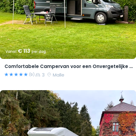
€ 113
Vanaf
per dag
Comfortabele Campervan voor een Onvergetelijke Reis!
3
Malle
(9)