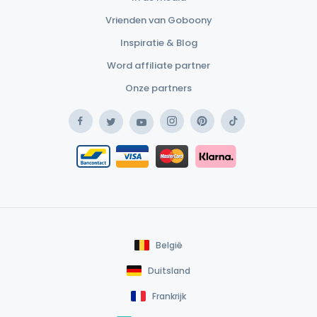
Vrienden van Goboony
Inspiratie & Blog
Word affiliate partner
Onze partners
Facebook
Instagram
Pinterest
TikTok
Twitter
YouTube
Safe Payment Klarna
Bancontact / Mister Cash
Safe Payment Card
België
Duitsland
Frankrijk