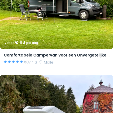
€ 113
Vanaf
per dag
Comfortabele Campervan voor een Onvergetelijke Reis!
3
Malle
(9)