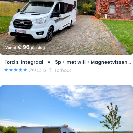
€ 96
Vanaf
per dag
Ford s-integraal - ♥ - 5p + met wifi + Magneetvissen PRO pakket
5
Torhout
(28)