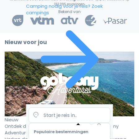
132.395 ervaringen
Camping nodig voor je reis?
Zoek
Bekend van
campings
Nieuw voor jou
Nieuw
Ontdek de mooiste camperroutes met Goboony
Populaire bestemmingen
Adventures