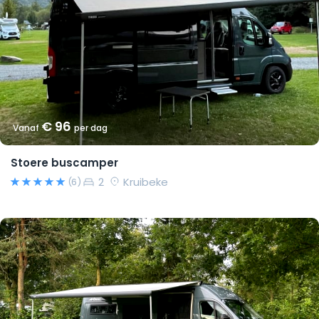
€ 96
Vanaf
per dag
Stoere buscamper
2
Kruibeke
(6)