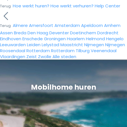
Hoe werkt huren?
Hoe werkt verhuren?
Help Center
Terug
Almere
Amersfoort
Amsterdam
Apeldoorn
Arnhem
Terug
Assen
Breda
Den Haag
Deventer
Doetinchem
Dordrecht
Eindhoven
Enschede
Groningen
Haarlem
Helmond
Hengelo
Leeuwarden
Leiden
Lelystad
Maastricht
Nijmegen
Nijmegen
Roosendaal
Rotterdam
Rotterdam
Tilburg
Veenendaal
Vlaardingen
Zeist
Zwolle
Alle steden
Mobilhome huren