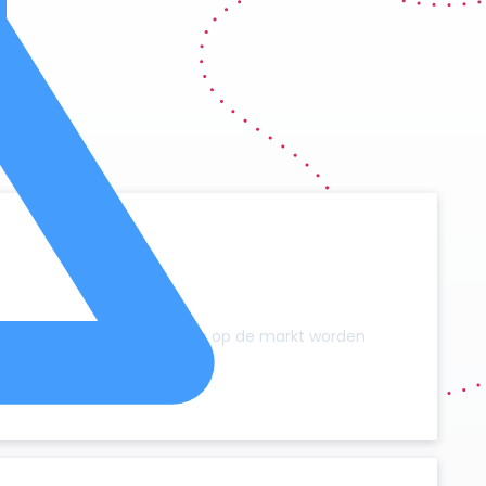
y
zonder dat er extra campers op de markt worden