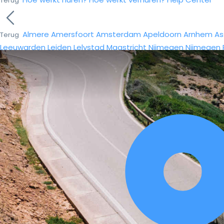
Terug
Almere
Amersfoort
Amsterdam
Apeldoorn
Arnhem
As
Terug
Leeuwarden
Leiden
Lelystad
Maastricht
Nijmegen
Nijmegen