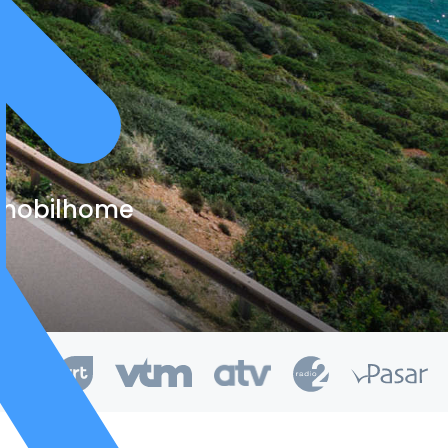
e mobilhome
kend van