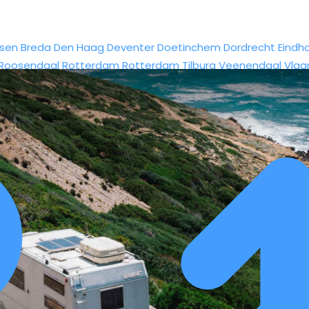
sen
Breda
Den Haag
Deventer
Doetinchem
Dordrecht
Eindh
Roosendaal
Rotterdam
Rotterdam
Tilburg
Veenendaal
Vlaa