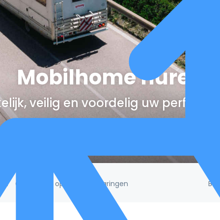
Mobilhome huren
lijk, veilig en voordelig uw perfect
Be
/5!
Gebaseerd op 132.395 ervaringen