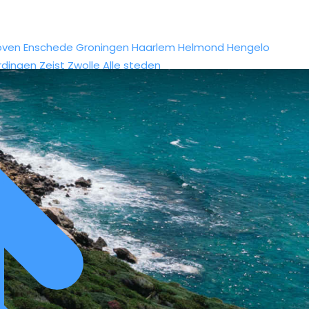
oven
Enschede
Groningen
Haarlem
Helmond
Hengelo
rdingen
Zeist
Zwolle
Alle steden