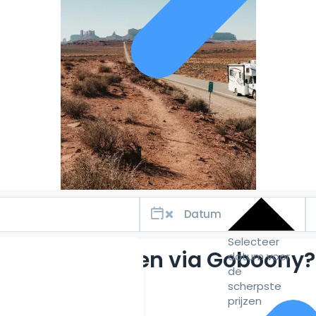
Selecteer
Waarom huren via Goboony?
datum voor
de
scherpste
prijzen