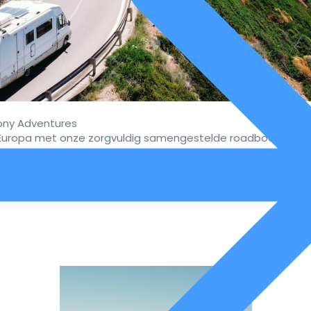
ny Adventures
uropa met onze zorgvuldig samengestelde roadbooks.
vaar de ultieme campervakan