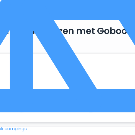
Duurzaam reizen met Goboon
. Zo maken we optimaal gebruik van wat er al beschikbaar is, 
ek campings