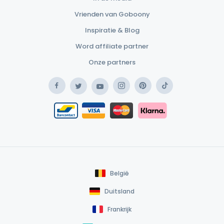
Vrienden van Goboony
Inspiratie & Blog
Word affiliate partner
Onze partners
Facebook
Instagram
Pinterest
TikTok
Twitter
YouTube
Safe Payment Klarna
Bancontact / Mister Cash
Safe Payment Card
België
Duitsland
Frankrijk