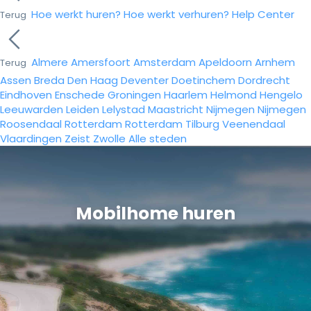
Hoe werkt huren?
Hoe werkt verhuren?
Help Center
Terug
Almere
Amersfoort
Amsterdam
Apeldoorn
Arnhem
Terug
Assen
Breda
Den Haag
Deventer
Doetinchem
Dordrecht
Eindhoven
Enschede
Groningen
Haarlem
Helmond
Hengelo
Leeuwarden
Leiden
Lelystad
Maastricht
Nijmegen
Nijmegen
Roosendaal
Rotterdam
Rotterdam
Tilburg
Veenendaal
Vlaardingen
Zeist
Zwolle
Alle steden
Mobilhome huren