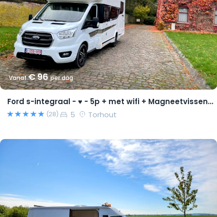
€ 96
Vanaf
per dag
Ford s-integraal - ♥ - 5p + met wifi + Magneetvissen PRO pakket
5
Torhout
(28)