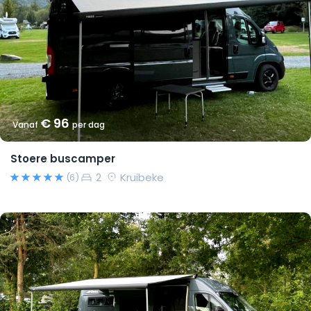
€ 96
Vanaf
per dag
Stoere buscamper
2
Kruibeke
(6)