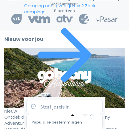
132.395 ervaringen
Camping nodig voor je reis?
Zoek
Bekend van
campings
Nieuw voor jou
Nieuw
Ontdek de mooiste camperroutes met Goboony
Populaire bestemmingen
Adventures