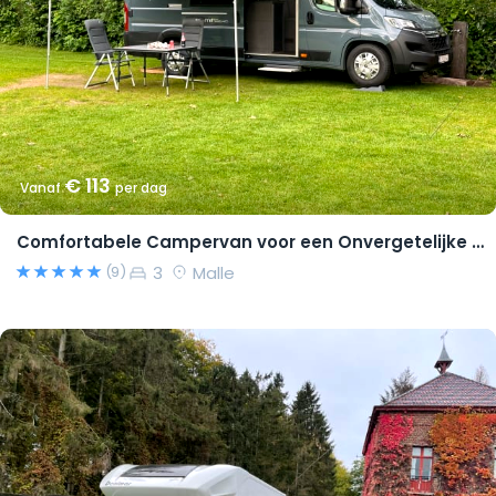
€ 113
Vanaf
per dag
Comfortabele Campervan voor een Onvergetelijke Reis!
3
Malle
(9)