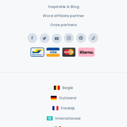
Inspiratie & Blog
Word affiliate partner
Onze partners
Facebook
Instagram
Pinterest
TikTok
Twitter
YouTube
Safe Payment Klarna
Bancontact / Mister Cash
Safe Payment Card
België
Duitsland
Frankrijk
Internationaal