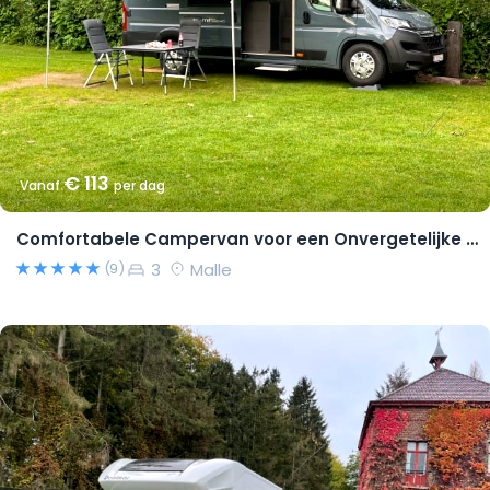
€ 113
Vanaf
per dag
Comfortabele Campervan voor een Onvergetelijke Reis!
3
Malle
(9)