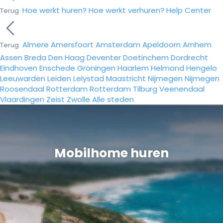
Hoe werkt huren?
Hoe werkt verhuren?
Help Center
Terug
Almere
Amersfoort
Amsterdam
Apeldoorn
Arnhem
Terug
Assen
Breda
Den Haag
Deventer
Doetinchem
Dordrecht
Eindhoven
Enschede
Groningen
Haarlem
Helmond
Hengelo
Leeuwarden
Leiden
Lelystad
Maastricht
Nijmegen
Nijmegen
Roosendaal
Rotterdam
Rotterdam
Tilburg
Veenendaal
Vlaardingen
Zeist
Zwolle
Alle steden
Mobilhome huren