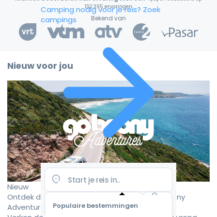
132.395 ervaringen
Camping nodig voor je reis?
Zoek
Bekend van
campings
Nieuw voor jou
Nieuw
Ontdek de mooiste camperroutes met Goboony
Populaire bestemmingen
Adventures