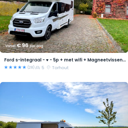
€ 96
Vanaf
per dag
Ford s-integraal - ♥ - 5p + met wifi + Magneetvissen PRO pakket
5
Torhout
(28)