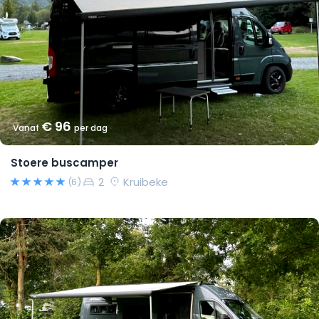
€ 96
Vanaf
per dag
Stoere buscamper
2
Kruibeke
(6)