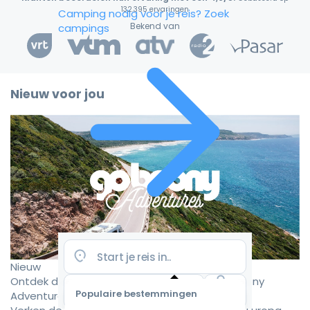
132.395 ervaringen
Camping nodig voor je reis?
Zoek
Bekend van
campings
Nieuw voor jou
Nieuw
Ontdek de mooiste camperroutes met Goboony
Populaire bestemmingen
Adventures