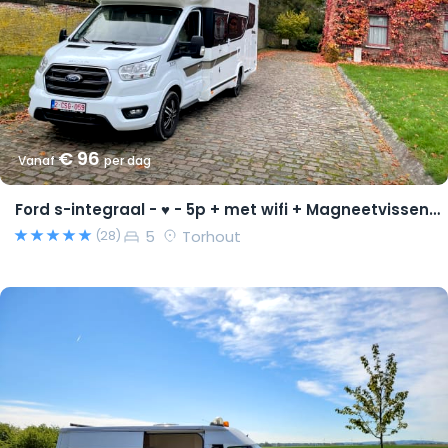
€ 96
Vanaf
per dag
Ford s-integraal - ♥ - 5p + met wifi + Magneetvissen PRO pakket
5
Torhout
(28)