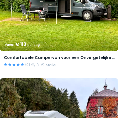
€ 113
Vanaf
per dag
Comfortabele Campervan voor een Onvergetelijke Reis!
3
Malle
(9)