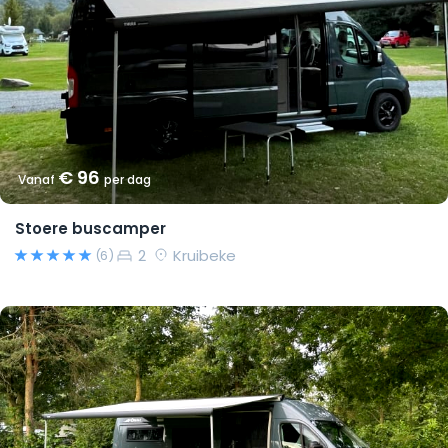
€ 96
Vanaf
per dag
Stoere buscamper
2
Kruibeke
(6)