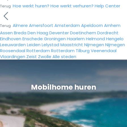
Hoe werkt huren?
Hoe werkt verhuren?
Help Center
Terug
Almere
Amersfoort
Amsterdam
Apeldoorn
Arnhem
Terug
Assen
Breda
Den Haag
Deventer
Doetinchem
Dordrecht
Eindhoven
Enschede
Groningen
Haarlem
Helmond
Hengelo
Leeuwarden
Leiden
Lelystad
Maastricht
Nijmegen
Nijmegen
Roosendaal
Rotterdam
Rotterdam
Tilburg
Veenendaal
Vlaardingen
Zeist
Zwolle
Alle steden
Mobilhome huren