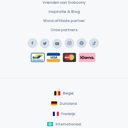
Vrienden van Goboony
Inspiratie & Blog
Word affiliate partner
Onze partners
Facebook
Instagram
Pinterest
TikTok
Twitter
YouTube
Safe Payment Klarna
Bancontact / Mister Cash
Safe Payment Card
België
Duitsland
Frankrijk
Internationaal