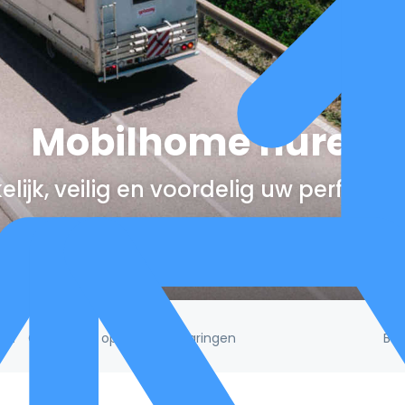
Mobilhome huren
lijk, veilig en voordelig uw perfect
Be
/5!
Gebaseerd op 132.395 ervaringen