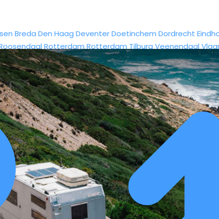
sen
Breda
Den Haag
Deventer
Doetinchem
Dordrecht
Eindh
Roosendaal
Rotterdam
Rotterdam
Tilburg
Veenendaal
Vlaa