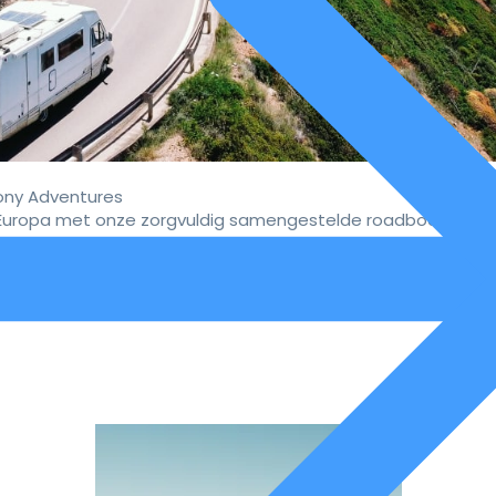
ny Adventures
uropa met onze zorgvuldig samengestelde roadbooks.
vaar de ultieme campervakan