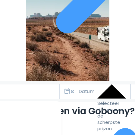
Selecteer
Waarom huren via Goboony?
datum voor
de
scherpste
prijzen