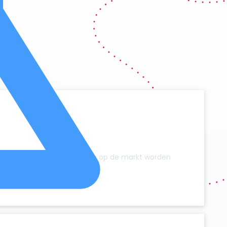
y
zonder dat er extra campers op de markt worden