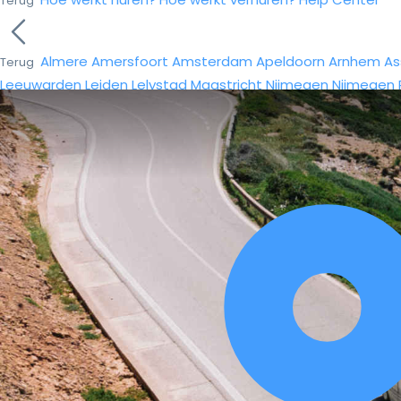
Terug
Almere
Amersfoort
Amsterdam
Apeldoorn
Arnhem
As
Terug
Leeuwarden
Leiden
Lelystad
Maastricht
Nijmegen
Nijmegen