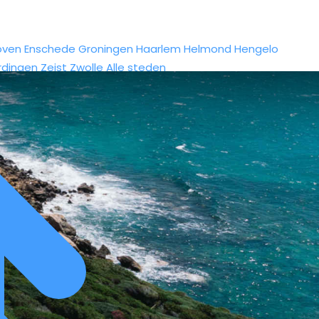
oven
Enschede
Groningen
Haarlem
Helmond
Hengelo
rdingen
Zeist
Zwolle
Alle steden