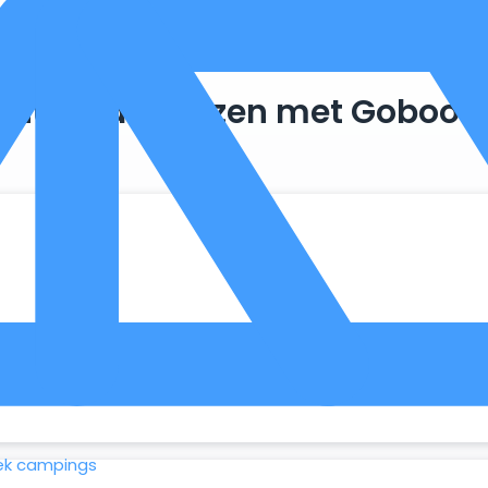
Duurzaam reizen met Goboon
. Zo maken we optimaal gebruik van wat er al beschikbaar is, 
ek campings