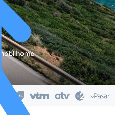
e mobilhome
kend van