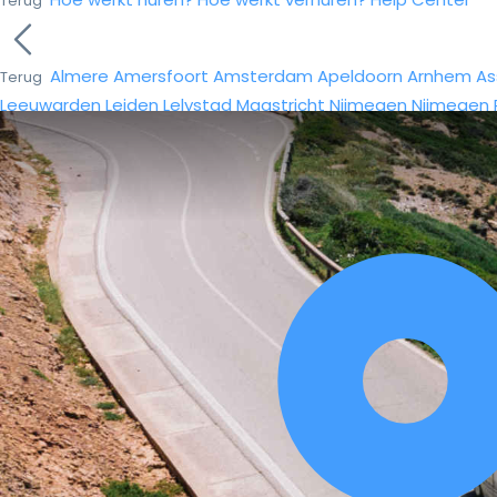
Terug
Almere
Amersfoort
Amsterdam
Apeldoorn
Arnhem
As
Terug
Leeuwarden
Leiden
Lelystad
Maastricht
Nijmegen
Nijmegen