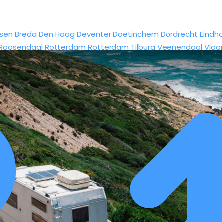
sen
Breda
Den Haag
Deventer
Doetinchem
Dordrecht
Eindh
Roosendaal
Rotterdam
Rotterdam
Tilburg
Veenendaal
Vlaa