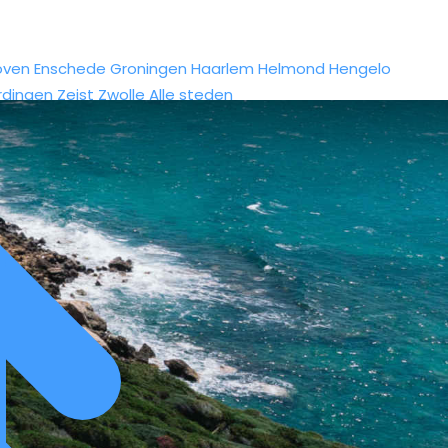
oven
Enschede
Groningen
Haarlem
Helmond
Hengelo
rdingen
Zeist
Zwolle
Alle steden