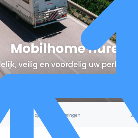
Mobilhome huren
lijk, veilig en voordelig uw perfect
Be
/5!
Gebaseerd op 132.395 ervaringen