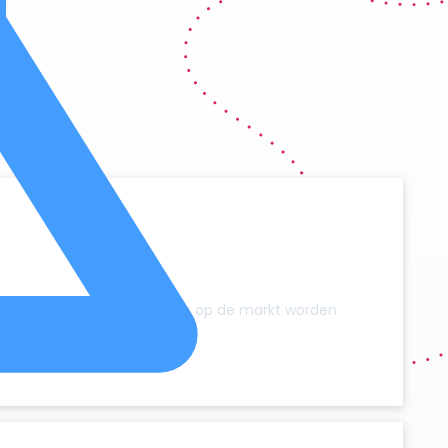
y
zonder dat er extra campers op de markt worden