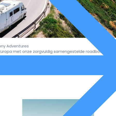
ny Adventures
uropa met onze zorgvuldig samengestelde roadbooks.
vaar de ultieme campervakan