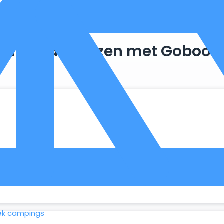
Duurzaam reizen met Goboon
. Zo maken we optimaal gebruik van wat er al beschikbaar is, 
ek campings