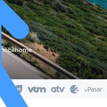
e mobilhome
kend van