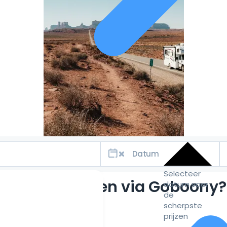
Selecteer
Waarom huren via Goboony?
datum voor
de
scherpste
prijzen