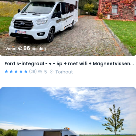
€ 96
Vanaf
per dag
Ford s-integraal - ♥ - 5p + met wifi + Magneetvissen PRO pakket
5
Torhout
(28)