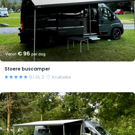
€ 96
Vanaf
per dag
Stoere buscamper
2
Kruibeke
(6)