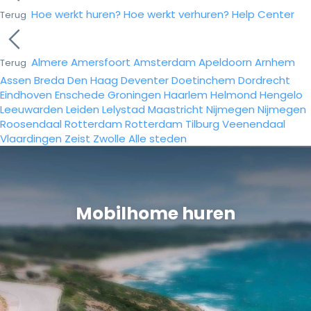
Hoe werkt huren?
Hoe werkt verhuren?
Help Center
Terug
Almere
Amersfoort
Amsterdam
Apeldoorn
Arnhem
Terug
Assen
Breda
Den Haag
Deventer
Doetinchem
Dordrecht
Eindhoven
Enschede
Groningen
Haarlem
Helmond
Hengelo
Leeuwarden
Leiden
Lelystad
Maastricht
Nijmegen
Nijmegen
Roosendaal
Rotterdam
Rotterdam
Tilburg
Veenendaal
Vlaardingen
Zeist
Zwolle
Alle steden
Mobilhome huren