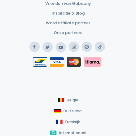
Vrienden van Goboony
Inspiratie & Blog
Word affiliate partner
Onze partners
Facebook
Instagram
Pinterest
TikTok
Twitter
YouTube
Safe Payment Klarna
Bancontact / Mister Cash
Safe Payment Card
België
Duitsland
Frankrijk
Internationaal