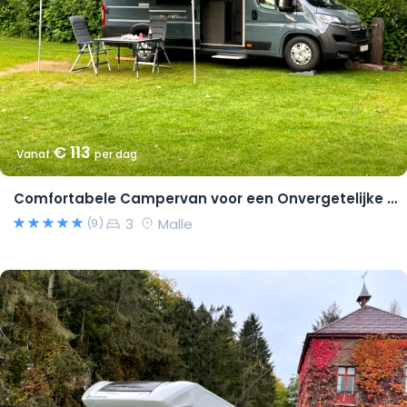
€ 113
Vanaf
per dag
Comfortabele Campervan voor een Onvergetelijke Reis!
3
Malle
(9)