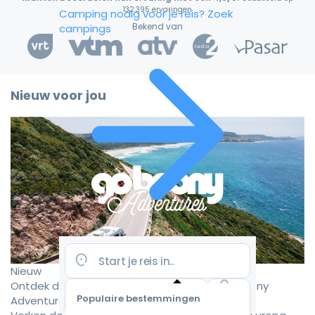
132.395 ervaringen
Camping nodig voor je reis?
Zoek
Bekend van
campings
Nieuw voor jou
Nieuw
Ontdek de mooiste camperroutes met Goboony
Populaire bestemmingen
Adventures