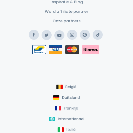
Inspiratie & Blog
Word affiliate partner
Onze partners
Facebook
Instagram
Pinterest
TikTok
Twitter
YouTube
Safe Payment Klarna
Bancontact / Mister Cash
Safe Payment Card
België
Duitsland
Frankrijk
Internationaal
Italië