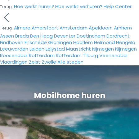
Hoe werkt huren?
Hoe werkt verhuren?
Help Center
Terug
Almere
Amersfoort
Amsterdam
Apeldoorn
Arnhem
Terug
Assen
Breda
Den Haag
Deventer
Doetinchem
Dordrecht
Eindhoven
Enschede
Groningen
Haarlem
Helmond
Hengelo
Leeuwarden
Leiden
Lelystad
Maastricht
Nijmegen
Nijmegen
Roosendaal
Rotterdam
Rotterdam
Tilburg
Veenendaal
Vlaardingen
Zeist
Zwolle
Alle steden
Mobilhome huren