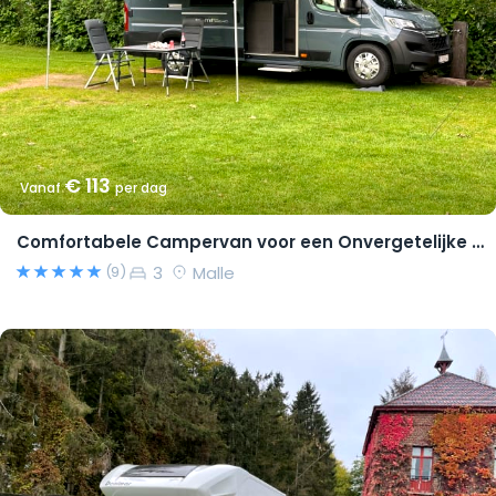
€ 113
Vanaf
per dag
Comfortabele Campervan voor een Onvergetelijke Reis!
3
Malle
(9)