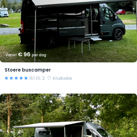
€ 96
Vanaf
per dag
Stoere buscamper
2
Kruibeke
(6)