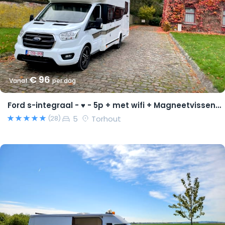
€ 96
Vanaf
per dag
Ford s-integraal - ♥ - 5p + met wifi + Magneetvissen PRO pakket
5
Torhout
(28)