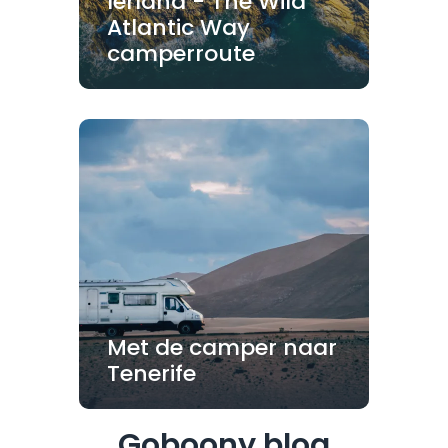
Ierland - The Wild
Atlantic Way
camperroute
Met de camper naar
Tenerife
Goboony blog