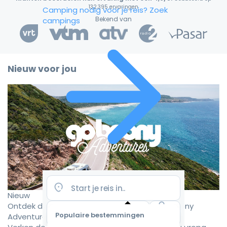
132.395 ervaringen
Camping nodig voor je reis?
Zoek
Bekend van
campings
Nieuw voor jou
Nieuw
Ontdek de mooiste camperroutes met Goboony
Populaire bestemmingen
Adventures