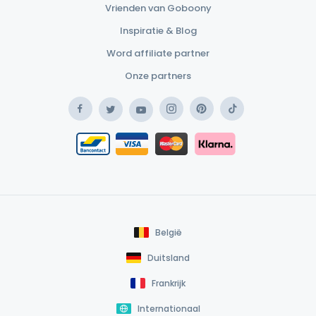
Vrienden van Goboony
Inspiratie & Blog
Word affiliate partner
Onze partners
Facebook
Instagram
Pinterest
TikTok
Twitter
YouTube
Safe Payment Klarna
Bancontact / Mister Cash
Safe Payment Card
België
Duitsland
Frankrijk
Internationaal