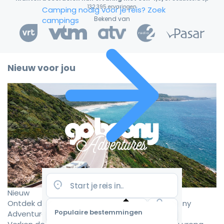
132.395 ervaringen
Camping nodig voor je reis?
Zoek
Bekend van
campings
Nieuw voor jou
Nieuw
Ontdek de mooiste camperroutes met Goboony
Populaire bestemmingen
Adventures