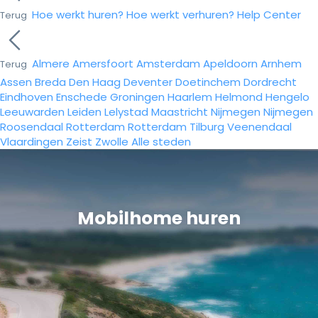
Hoe werkt huren?
Hoe werkt verhuren?
Help Center
Terug
Almere
Amersfoort
Amsterdam
Apeldoorn
Arnhem
Terug
Assen
Breda
Den Haag
Deventer
Doetinchem
Dordrecht
Eindhoven
Enschede
Groningen
Haarlem
Helmond
Hengelo
Leeuwarden
Leiden
Lelystad
Maastricht
Nijmegen
Nijmegen
Roosendaal
Rotterdam
Rotterdam
Tilburg
Veenendaal
Vlaardingen
Zeist
Zwolle
Alle steden
Mobilhome huren