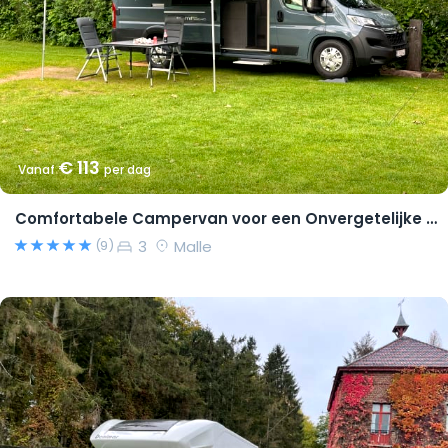
€ 113
Vanaf
per dag
Comfortabele Campervan voor een Onvergetelijke Reis!
3
Malle
(9)