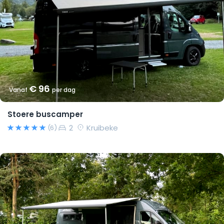
€ 96
Vanaf
per dag
Stoere buscamper
2
Kruibeke
(6)