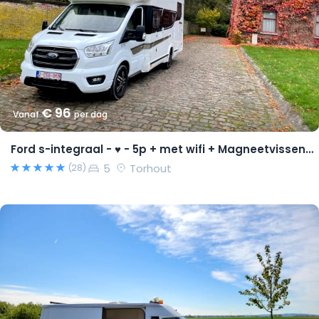
€ 96
Vanaf
per dag
Ford s-integraal - ♥ - 5p + met wifi + Magneetvissen PRO pakket
5
Torhout
(28)