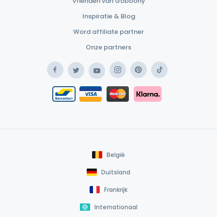
Vrienden van Goboony
Inspiratie & Blog
Word affiliate partner
Onze partners
Facebook
Instagram
Pinterest
TikTok
Twitter
YouTube
Safe Payment Klarna
Bancontact / Mister Cash
Safe Payment Card
België
Duitsland
Frankrijk
Internationaal