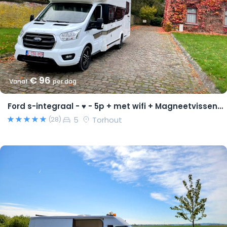
€ 96
Vanaf
per dag
Ford s-integraal - ♥ - 5p + met wifi + Magneetvissen PRO pakket
5
Torhout
(28)