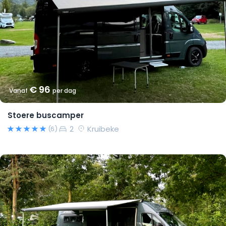
€ 96
Vanaf
per dag
Stoere buscamper
2
Kruibeke
(6)