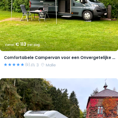
€ 113
Vanaf
per dag
Comfortabele Campervan voor een Onvergetelijke Reis!
3
Malle
(9)