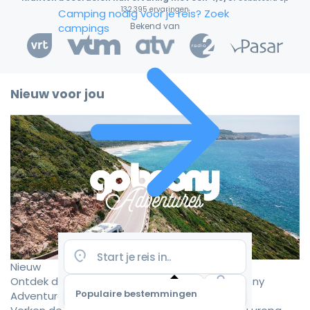
132.395 ervaringen
Camping nodig voor je reis?
Zoek
Bekend van
campings
Nieuw voor jou
Nieuw
Ontdek de mooiste camperroutes met Goboony
Populaire bestemmingen
Adventures