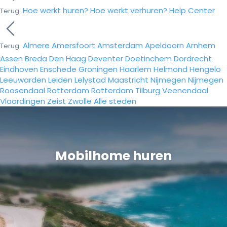
Hoe werkt huren?
Hoe werkt verhuren?
Help Center
Terug
Almere
Amersfoort
Amsterdam
Apeldoorn
Arnhem
Terug
Assen
Breda
Den Haag
Deventer
Doetinchem
Dordrecht
Eindhoven
Enschede
Groningen
Haarlem
Helmond
Hengelo
Leeuwarden
Leiden
Lelystad
Maastricht
Nijmegen
Nijmegen
Roosendaal
Rotterdam
Rotterdam
Tilburg
Veenendaal
Vlaardingen
Zeist
Zwolle
Alle steden
Mobilhome huren