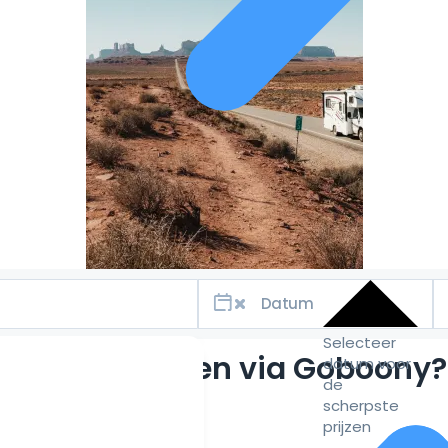
Selecteer
Waarom huren via Goboony?
datum voor
de
scherpste
prijzen