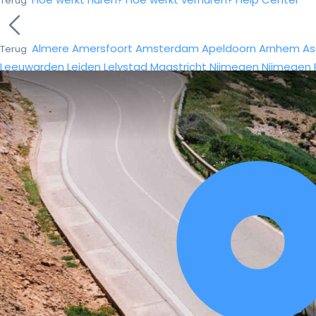
Terug
Almere
Amersfoort
Amsterdam
Apeldoorn
Arnhem
As
Terug
Leeuwarden
Leiden
Lelystad
Maastricht
Nijmegen
Nijmegen