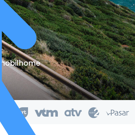
e mobilhome
kend van