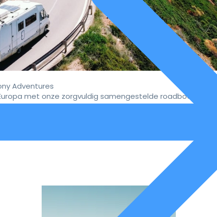
ny Adventures
uropa met onze zorgvuldig samengestelde roadbooks.
vaar de ultieme campervakan