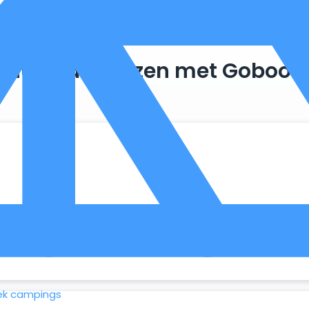
Duurzaam reizen met Goboon
. Zo maken we optimaal gebruik van wat er al beschikbaar is, 
ek campings