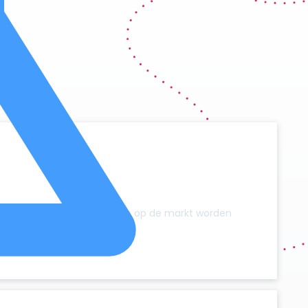
y
zonder dat er extra campers op de markt worden