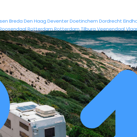
sen
Breda
Den Haag
Deventer
Doetinchem
Dordrecht
Eindh
Roosendaal
Rotterdam
Rotterdam
Tilburg
Veenendaal
Vlaa