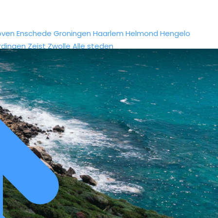
oven
Enschede
Groningen
Haarlem
Helmond
Hengelo
rdingen
Zeist
Zwolle
Alle steden