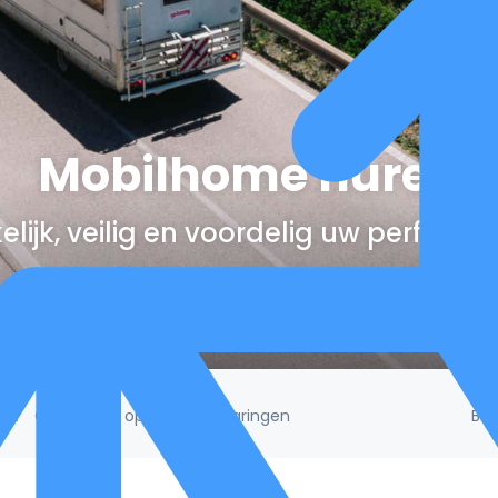
Mobilhome huren
lijk, veilig en voordelig uw perfect
Be
/5!
Gebaseerd op 132.395 ervaringen