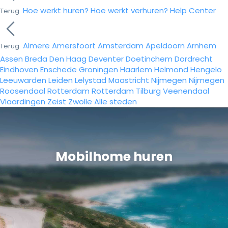
Hoe werkt huren?
Hoe werkt verhuren?
Help Center
Terug
Almere
Amersfoort
Amsterdam
Apeldoorn
Arnhem
Terug
Assen
Breda
Den Haag
Deventer
Doetinchem
Dordrecht
Eindhoven
Enschede
Groningen
Haarlem
Helmond
Hengelo
Leeuwarden
Leiden
Lelystad
Maastricht
Nijmegen
Nijmegen
Roosendaal
Rotterdam
Rotterdam
Tilburg
Veenendaal
Vlaardingen
Zeist
Zwolle
Alle steden
Mobilhome huren