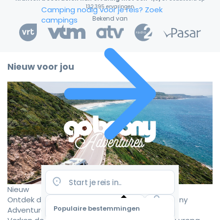
132.395 ervaringen
Camping nodig voor je reis?
Zoek
Bekend van
campings
Nieuw voor jou
Nieuw
Ontdek de mooiste camperroutes met Goboony
Populaire bestemmingen
Adventures