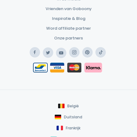
Vrienden van Goboony
Inspiratie & Blog
Word affiliate partner
Onze partners
Facebook
Instagram
Pinterest
TikTok
Twitter
YouTube
Safe Payment Klarna
Bancontact / Mister Cash
Safe Payment Card
België
Duitsland
Frankrijk