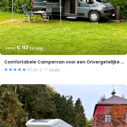
€ 113
Vanaf
per dag
Comfortabele Campervan voor een Onvergetelijke Reis!
3
Malle
(9)