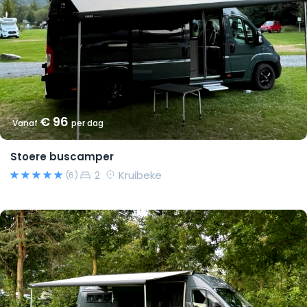
€ 96
Vanaf
per dag
Stoere buscamper
2
Kruibeke
(6)