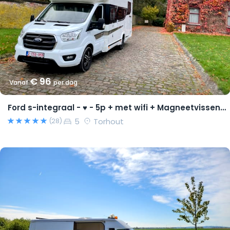
€ 96
Vanaf
per dag
Ford s-integraal - ♥ - 5p + met wifi + Magneetvissen PRO pakket
5
Torhout
(28)