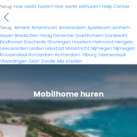
Hoe werkt huren?
Hoe werkt verhuren?
Help Center
Terug
Almere
Amersfoort
Amsterdam
Apeldoorn
Arnhem
Terug
Assen
Breda
Den Haag
Deventer
Doetinchem
Dordrecht
Eindhoven
Enschede
Groningen
Haarlem
Helmond
Hengelo
Leeuwarden
Leiden
Lelystad
Maastricht
Nijmegen
Nijmegen
Roosendaal
Rotterdam
Rotterdam
Tilburg
Veenendaal
Vlaardingen
Zeist
Zwolle
Alle steden
Mobilhome huren