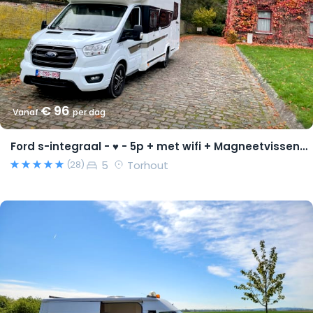
€ 96
Vanaf
per dag
Ford s-integraal - ♥ - 5p + met wifi + Magneetvissen PRO pakket
5
Torhout
(28)