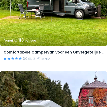
€ 113
Vanaf
per dag
Comfortabele Campervan voor een Onvergetelijke Reis!
3
Malle
(9)