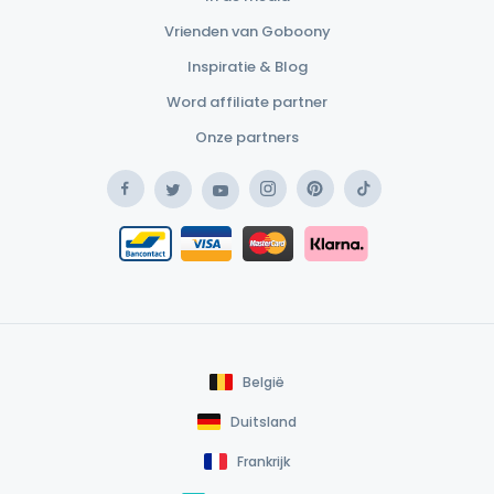
Vrienden van Goboony
Inspiratie & Blog
Word affiliate partner
Onze partners
Facebook
Instagram
Pinterest
TikTok
Twitter
YouTube
Safe Payment Klarna
Bancontact / Mister Cash
Safe Payment Card
België
Duitsland
Frankrijk