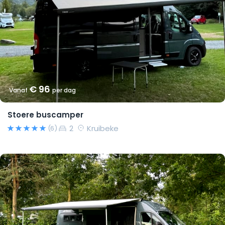
€ 96
Vanaf
per dag
Stoere buscamper
2
Kruibeke
(6)