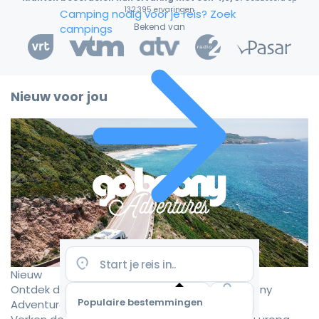
132.395 ervaringen
Camping nodig voor je reis?
Zoek
Bekend van
campings
Nieuw voor jou
Nieuw
Ontdek de mooiste camperroutes met Goboony
Populaire bestemmingen
Adventures