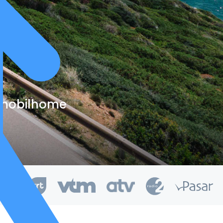
e mobilhome
kend van