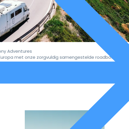
ny Adventures
uropa met onze zorgvuldig samengestelde roadbooks.
vaar de ultieme campervakan