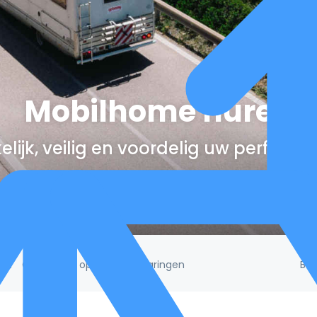
Mobilhome huren
lijk, veilig en voordelig uw perfect
Be
/5!
Gebaseerd op 132.395 ervaringen