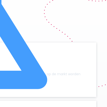
y
zonder dat er extra campers op de markt worden