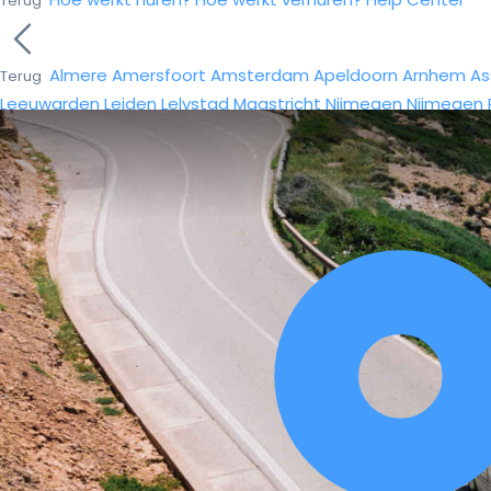
Terug
Almere
Amersfoort
Amsterdam
Apeldoorn
Arnhem
As
Terug
Leeuwarden
Leiden
Lelystad
Maastricht
Nijmegen
Nijmegen