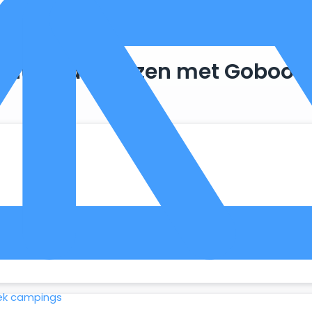
Duurzaam reizen met Goboon
. Zo maken we optimaal gebruik van wat er al beschikbaar is, 
ek campings