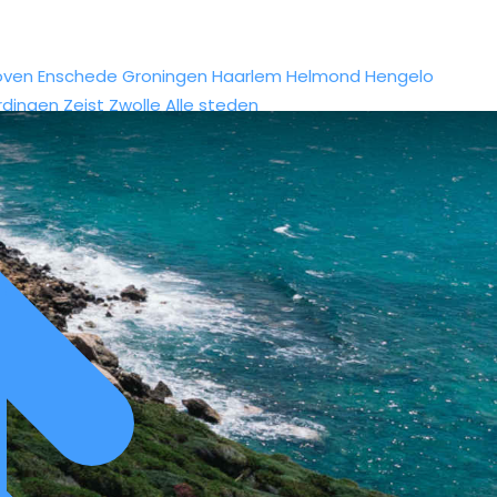
oven
Enschede
Groningen
Haarlem
Helmond
Hengelo
rdingen
Zeist
Zwolle
Alle steden