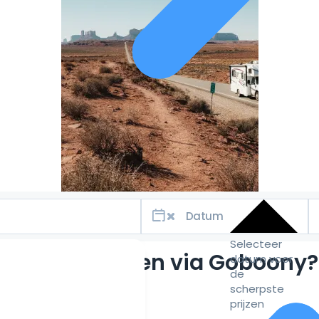
Selecteer
Waarom huren via Goboony?
datum voor
de
scherpste
prijzen