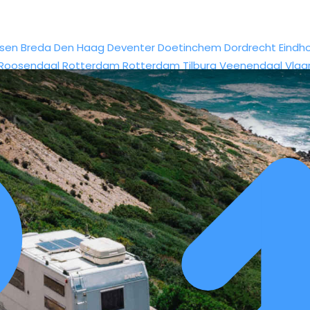
sen
Breda
Den Haag
Deventer
Doetinchem
Dordrecht
Eindh
Roosendaal
Rotterdam
Rotterdam
Tilburg
Veenendaal
Vlaa