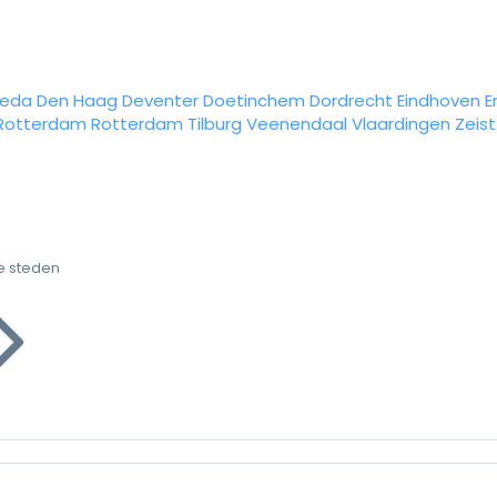
reda
Den Haag
Deventer
Doetinchem
Dordrecht
Eindhoven
E
Rotterdam
Rotterdam
Tilburg
Veenendaal
Vlaardingen
Zeist
e steden