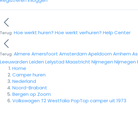
Registreren
Inloggen
Hoe werkt huren?
Hoe werkt verhuren?
Help Center
Terug
Almere
Amersfoort
Amsterdam
Apeldoorn
Arnhem
As
Terug
Leeuwarden
Leiden
Lelystad
Maastricht
Nijmegen
Nijmegen
Home
Camper huren
Nederland
Noord-Brabant
Bergen op Zoom
Volkswagen T2 Westfalia PopTop camper uit 1973