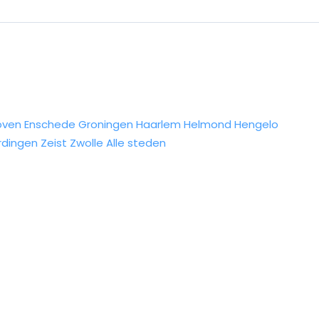
oven
Enschede
Groningen
Haarlem
Helmond
Hengelo
rdingen
Zeist
Zwolle
Alle steden