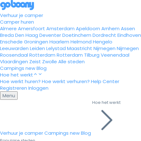
Verhuur je camper
Camper huren
Almere
Amersfoort
Amsterdam
Apeldoorn
Arnhem
Assen
Breda
Den Haag
Deventer
Doetinchem
Dordrecht
Eindhoven
Enschede
Groningen
Haarlem
Helmond
Hengelo
Leeuwarden
Leiden
Lelystad
Maastricht
Nijmegen
Nijmegen
Roosendaal
Rotterdam
Rotterdam
Tilburg
Veenendaal
Vlaardingen
Zeist
Zwolle
Alle steden
Campings
new
Blog
Hoe het werkt
Hoe werkt huren?
Hoe werkt verhuren?
Help Center
Registreren
Inloggen
Menu
Hoe het werkt
Verhuur je camper
Campings
new
Blog
Populaire steden