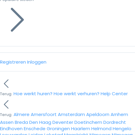
Registreren
Inloggen
Hoe werkt huren?
Hoe werkt verhuren?
Help Center
Terug
Almere
Amersfoort
Amsterdam
Apeldoorn
Arnhem
Terug
Assen
Breda
Den Haag
Deventer
Doetinchem
Dordrecht
Eindhoven
Enschede
Groningen
Haarlem
Helmond
Hengelo
Leeuwarden
Leiden
Lelystad
Maastricht
Nijmegen
Nijmegen