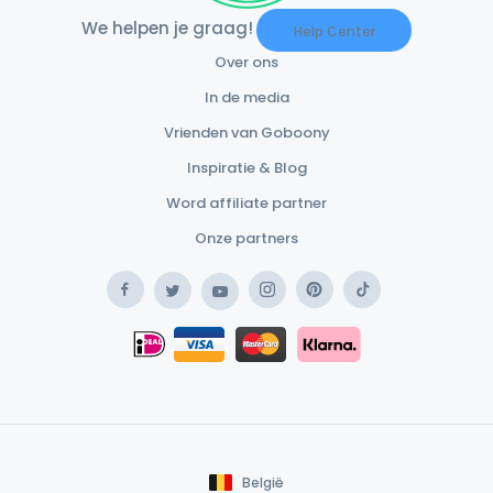
We helpen je graag!
Help Center
Over ons
In de media
Vrienden van Goboony
Inspiratie & Blog
Word affiliate partner
Onze partners
Facebook
Instagram
Pinterest
TikTok
Twitter
YouTube
Safe Payment Klarna
iDEAL
Safe Payment Card
België