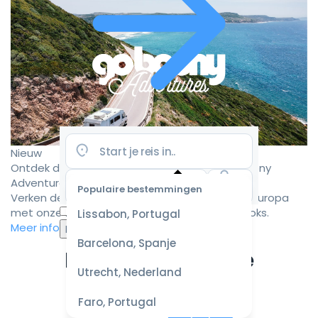
Nieuw
Ontdek de mooiste camperroutes met Goboony
Adventures
Populaire bestemmingen
Verken de mooiste camperbestemmingen in Europa
Selecteer
met onze zorgvuldig samengestelde roadbooks.
Lissabon, Portugal
datum
Meer informatie
voor de
Barcelona, Spanje
beste
Ervaar de ultieme
prijzen
Utrecht, Nederland
campervakantie
Faro, Portugal