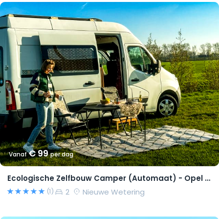
€ 99
Vanaf
per dag
Ecologische Zelfbouw Camper (Automaat) - Opel Movano 2015 – Richard
2
Nieuwe Wetering
(1)