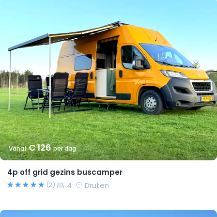
€ 126
Vanaf
per dag
4p off grid gezins buscamper
4
Druten
(2)