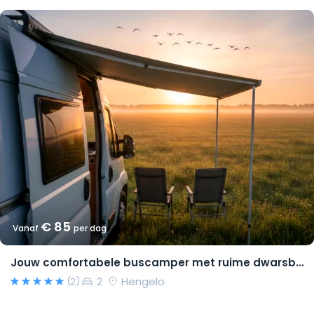
€ 85
Vanaf
per dag
Jouw comfortabele buscamper met ruime dwarsbedden en natural look(s)!
2
Hengelo
(2)