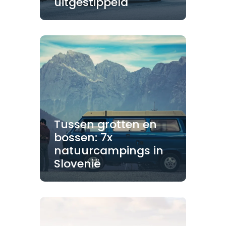
uitgestippeld
Tussen grotten en
bossen: 7x
natuurcampings in
Slovenië