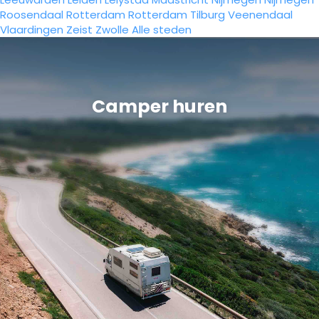
Roosendaal
Rotterdam
Rotterdam
Tilburg
Veenendaal
Vlaardingen
Zeist
Zwolle
Alle steden
Camper huren