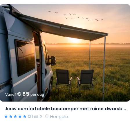
€ 85
Vanaf
per dag
Jouw comfortabele buscamper met ruime dwarsbedden en natural look(s)!
2
Hengelo
(2)