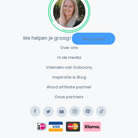
We helpen je graag!
Help Center
Over ons
In de media
Vrienden van Goboony
Inspiratie & Blog
Word affiliate partner
Onze partners
Facebook
Instagram
Pinterest
TikTok
Twitter
YouTube
Safe Payment Klarna
iDEAL
Safe Payment Card