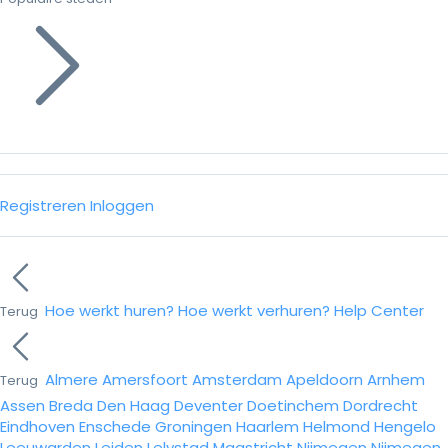
Registreren
Inloggen
Hoe werkt huren?
Hoe werkt verhuren?
Help Center
Terug
Almere
Amersfoort
Amsterdam
Apeldoorn
Arnhem
Terug
Assen
Breda
Den Haag
Deventer
Doetinchem
Dordrecht
Eindhoven
Enschede
Groningen
Haarlem
Helmond
Hengelo
Leeuwarden
Leiden
Lelystad
Maastricht
Nijmegen
Nijmegen