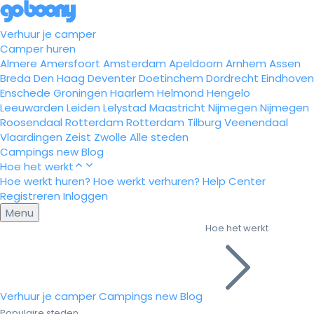
Verhuur je camper
Camper huren
Almere
Amersfoort
Amsterdam
Apeldoorn
Arnhem
Assen
Breda
Den Haag
Deventer
Doetinchem
Dordrecht
Eindhoven
Enschede
Groningen
Haarlem
Helmond
Hengelo
Leeuwarden
Leiden
Lelystad
Maastricht
Nijmegen
Nijmegen
Roosendaal
Rotterdam
Rotterdam
Tilburg
Veenendaal
Vlaardingen
Zeist
Zwolle
Alle steden
Campings
new
Blog
Hoe het werkt
Hoe werkt huren?
Hoe werkt verhuren?
Help Center
Registreren
Inloggen
Menu
Hoe het werkt
Verhuur je camper
Campings
new
Blog
Populaire steden