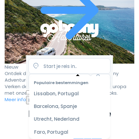
Nieuw
Ontdek de mooiste camperroutes met Goboony
Adventures
Populaire bestemmingen
Verken de mooiste camperbestemmingen in Europa
Selecteer
met onze zorgvuldig samengestelde roadbooks.
Lissabon, Portugal
datum
Meer informatie
voor de
Barcelona, Spanje
beste
Ervaar de ultieme
prijzen
Utrecht, Nederland
campervakantie
Faro, Portugal