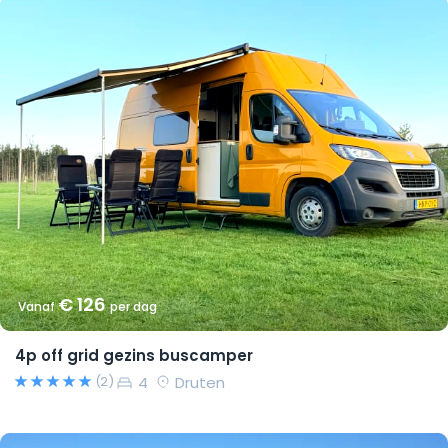
€ 126
Vanaf
per dag
4p off grid gezins buscamper
4
Druten
(2)