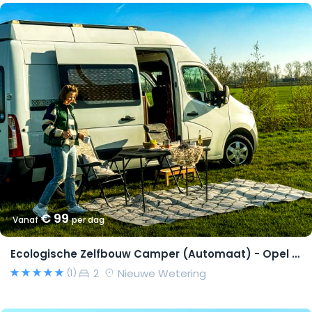
€ 99
Vanaf
per dag
Ecologische Zelfbouw Camper (Automaat) - Opel Movano 2015 – Richard
2
Nieuwe Wetering
(1)