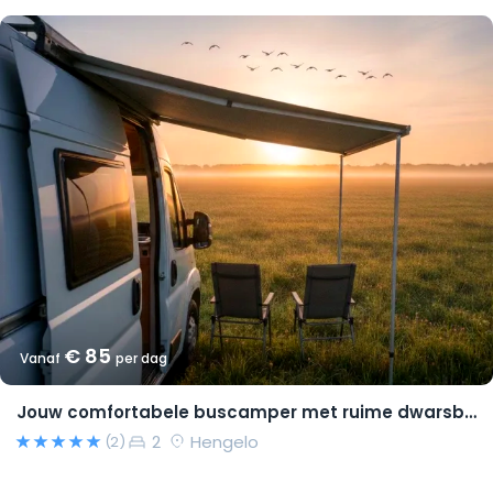
€ 85
Vanaf
per dag
Jouw comfortabele buscamper met ruime dwarsbedden en natural look(s)!
2
Hengelo
(2)