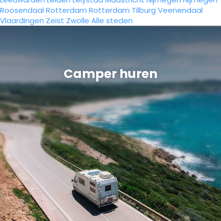
Roosendaal
Rotterdam
Rotterdam
Tilburg
Veenendaal
Vlaardingen
Zeist
Zwolle
Alle steden
Camper huren