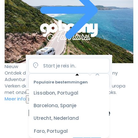
Nieuw
Ontdek de mooiste camperroutes met Goboony
Adventures
Populaire bestemmingen
Verken de mooiste camperbestemmingen in Europa
Selecteer
met onze zorgvuldig samengestelde roadbooks.
Lissabon, Portugal
datum
Meer informatie
voor de
Barcelona, Spanje
beste
Ervaar de ultieme
prijzen
Utrecht, Nederland
campervakantie
Faro, Portugal