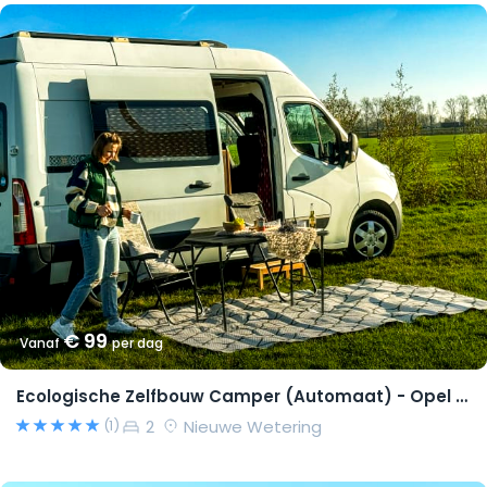
€ 99
Vanaf
per dag
Ecologische Zelfbouw Camper (Automaat) - Opel Movano 2015 – Richard
2
Nieuwe Wetering
(1)