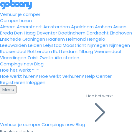
Verhuur je camper
Camper huren
Almere
Amersfoort
Amsterdam
Apeldoorn
Arnhem
Assen
Breda
Den Haag
Deventer
Doetinchem
Dordrecht
Eindhoven
Enschede
Groningen
Haarlem
Helmond
Hengelo
Leeuwarden
Leiden
Lelystad
Maastricht
Nijmegen
Nijmegen
Roosendaal
Rotterdam
Rotterdam
Tilburg
Veenendaal
Vlaardingen
Zeist
Zwolle
Alle steden
Campings
new
Blog
Hoe het werkt
Hoe werkt huren?
Hoe werkt verhuren?
Help Center
Registreren
Inloggen
Menu
Hoe het werkt
Verhuur je camper
Campings
new
Blog
Populaire steden