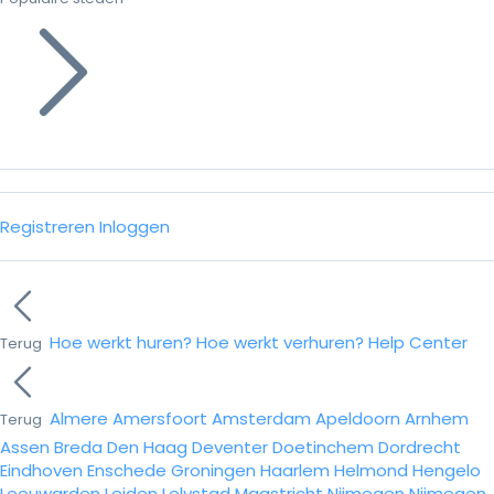
Registreren
Inloggen
Hoe werkt huren?
Hoe werkt verhuren?
Help Center
Terug
Almere
Amersfoort
Amsterdam
Apeldoorn
Arnhem
Terug
Assen
Breda
Den Haag
Deventer
Doetinchem
Dordrecht
Eindhoven
Enschede
Groningen
Haarlem
Helmond
Hengelo
Leeuwarden
Leiden
Lelystad
Maastricht
Nijmegen
Nijmegen