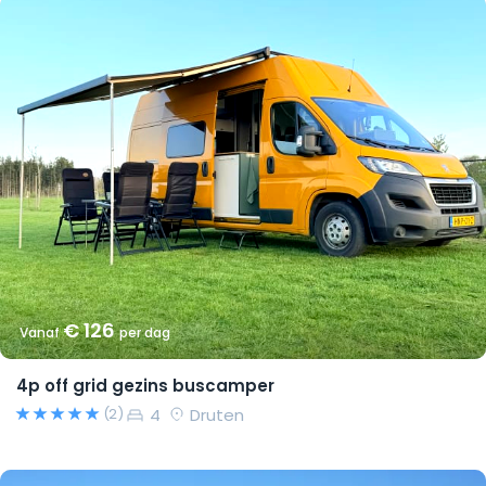
€ 126
Vanaf
per dag
4p off grid gezins buscamper
4
Druten
(2)