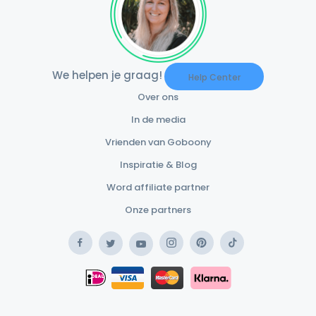
We helpen je graag!
Help Center
Over ons
In de media
Vrienden van Goboony
Inspiratie & Blog
Word affiliate partner
Onze partners
Facebook
Instagram
Pinterest
TikTok
Twitter
YouTube
Safe Payment Klarna
iDEAL
Safe Payment Card