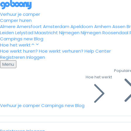
Verhuur je camper
Camper huren
Almere
Amersfoort
Amsterdam
Apeldoorn
Arnhem
Assen
B
Leiden
Lelystad
Maastricht
Nijmegen
Nijmegen
Roosendaal
Campings
new
Blog
Hoe het werkt
Hoe werkt huren?
Hoe werkt verhuren?
Help Center
Registreren
Inloggen
Menu
Populair
Hoe het werkt
Verhuur je camper
Campings
new
Blog