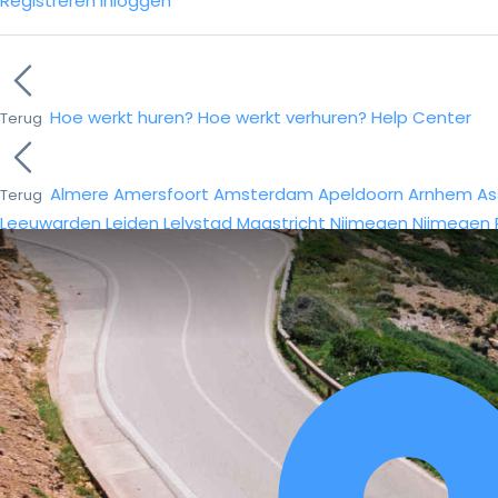
Registreren
Inloggen
Hoe werkt huren?
Hoe werkt verhuren?
Help Center
Terug
Almere
Amersfoort
Amsterdam
Apeldoorn
Arnhem
As
Terug
Leeuwarden
Leiden
Lelystad
Maastricht
Nijmegen
Nijmegen