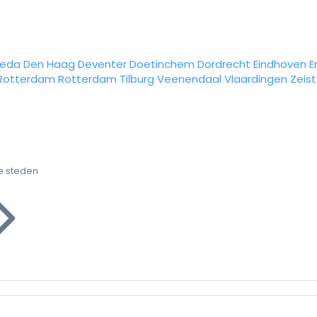
reda
Den Haag
Deventer
Doetinchem
Dordrecht
Eindhoven
E
Rotterdam
Rotterdam
Tilburg
Veenendaal
Vlaardingen
Zeist
e steden