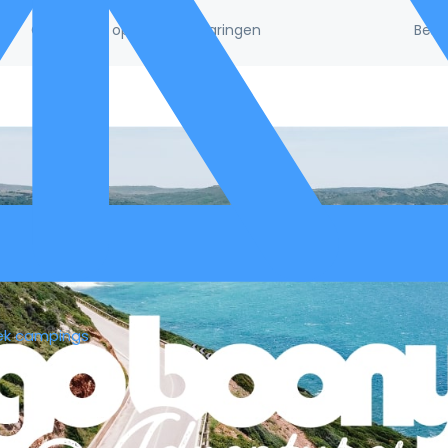
Beke
/5!
Gebaseerd op 132.395 ervaringen
ek campings