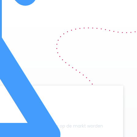
y
zonder dat er extra campers op de markt worden