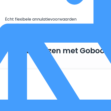
Écht flexibele annulatievoorwaarden
Duurzaam reizen met Goboon
. Zo maken we optimaal gebruik van wat er al beschikbaar is, 