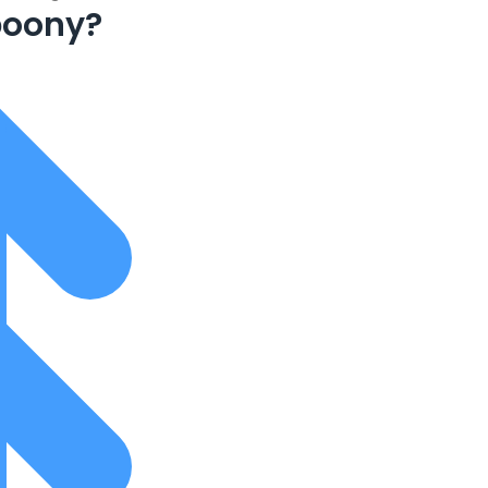
boony?