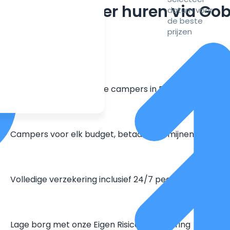
m een camper huren via Go
datum voor
de beste
prijzen
Grootste aanbod unieke campers in Europa
Campers voor elk budget, betaal in termijnen
Volledige verzekering inclusief 24/7 pechhulp
Lage borg met onze Eigen Risico Verzekering