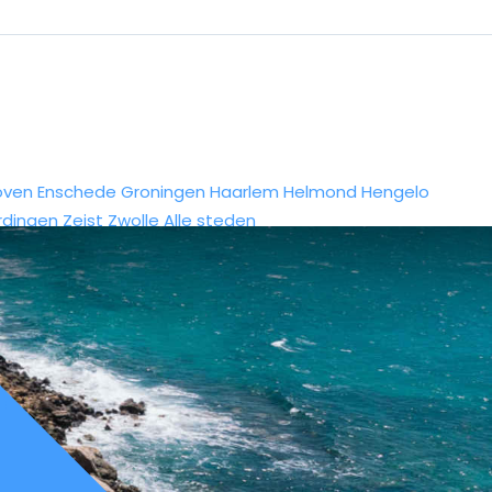
oven
Enschede
Groningen
Haarlem
Helmond
Hengelo
rdingen
Zeist
Zwolle
Alle steden