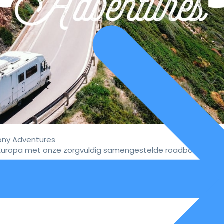
ny Adventures
uropa met onze zorgvuldig samengestelde roadbooks.
vaar de ultieme campervakan