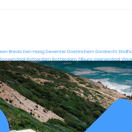
sen
Breda
Den Haag
Deventer
Doetinchem
Dordrecht
Eindh
Roosendaal
Rotterdam
Rotterdam
Tilburg
Veenendaal
Vlaa