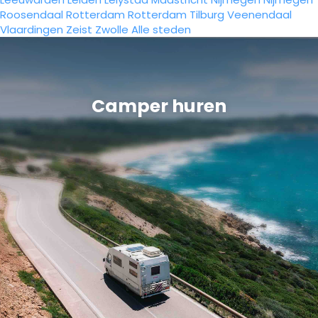
Roosendaal
Rotterdam
Rotterdam
Tilburg
Veenendaal
Vlaardingen
Zeist
Zwolle
Alle steden
Camper huren