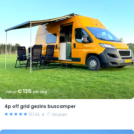
€ 126
Vanaf
per dag
4p off grid gezins buscamper
4
Druten
(2)