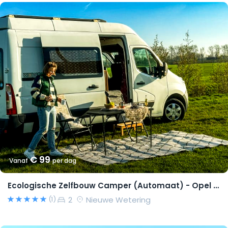
€ 99
Vanaf
per dag
Ecologische Zelfbouw Camper (Automaat) - Opel Movano 2015 – Richard
2
Nieuwe Wetering
(1)