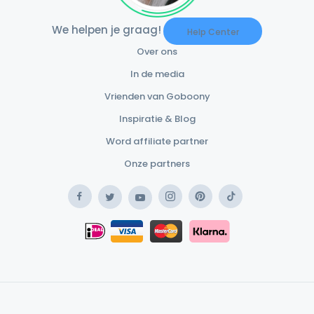
We helpen je graag!
Help Center
Over ons
In de media
Vrienden van Goboony
Inspiratie & Blog
Word affiliate partner
Onze partners
Facebook
Instagram
Pinterest
TikTok
Twitter
YouTube
Safe Payment Klarna
iDEAL
Safe Payment Card