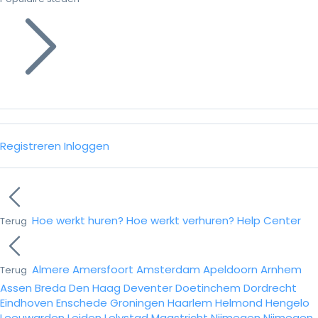
Registreren
Inloggen
Hoe werkt huren?
Hoe werkt verhuren?
Help Center
Terug
Almere
Amersfoort
Amsterdam
Apeldoorn
Arnhem
Terug
Assen
Breda
Den Haag
Deventer
Doetinchem
Dordrecht
Eindhoven
Enschede
Groningen
Haarlem
Helmond
Hengelo
Leeuwarden
Leiden
Lelystad
Maastricht
Nijmegen
Nijmegen