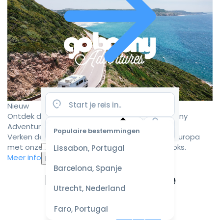
Nieuw
Ontdek de mooiste camperroutes met Goboony
Adventures
Populaire bestemmingen
Verken de mooiste camperbestemmingen in Europa
Selecteer
met onze zorgvuldig samengestelde roadbooks.
Lissabon, Portugal
datum
Meer informatie
voor de
Barcelona, Spanje
beste
Ervaar de ultieme
prijzen
Utrecht, Nederland
campervakantie
Faro, Portugal