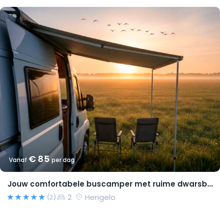
€ 85
Vanaf
per dag
Jouw comfortabele buscamper met ruime dwarsbedden en natural look(s)!
2
Hengelo
(2)