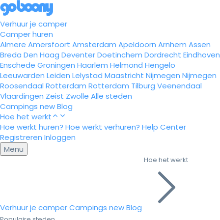
Verhuur je camper
Camper huren
Almere
Amersfoort
Amsterdam
Apeldoorn
Arnhem
Assen
Breda
Den Haag
Deventer
Doetinchem
Dordrecht
Eindhoven
Enschede
Groningen
Haarlem
Helmond
Hengelo
Leeuwarden
Leiden
Lelystad
Maastricht
Nijmegen
Nijmegen
Roosendaal
Rotterdam
Rotterdam
Tilburg
Veenendaal
Vlaardingen
Zeist
Zwolle
Alle steden
Campings
new
Blog
Hoe het werkt
Hoe werkt huren?
Hoe werkt verhuren?
Help Center
Registreren
Inloggen
Menu
Hoe het werkt
Verhuur je camper
Campings
new
Blog
Populaire steden