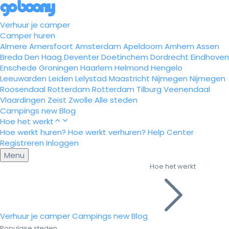
Verhuur je camper
Camper huren
Almere
Amersfoort
Amsterdam
Apeldoorn
Arnhem
Assen
Breda
Den Haag
Deventer
Doetinchem
Dordrecht
Eindhoven
Enschede
Groningen
Haarlem
Helmond
Hengelo
Leeuwarden
Leiden
Lelystad
Maastricht
Nijmegen
Nijmegen
Roosendaal
Rotterdam
Rotterdam
Tilburg
Veenendaal
Vlaardingen
Zeist
Zwolle
Alle steden
Campings
new
Blog
Hoe het werkt
Hoe werkt huren?
Hoe werkt verhuren?
Help Center
Registreren
Inloggen
Menu
Hoe het werkt
Verhuur je camper
Campings
new
Blog
Populaire steden