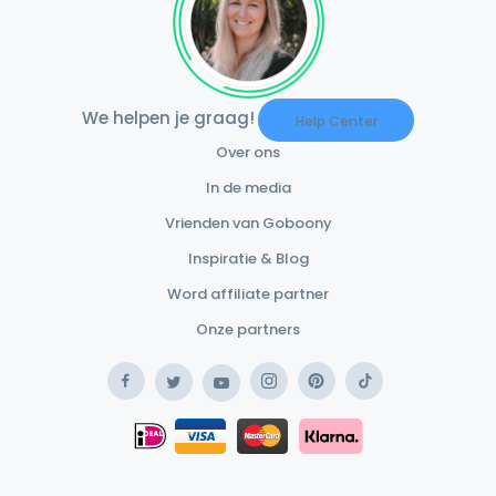
We helpen je graag!
Help Center
Over ons
In de media
Vrienden van Goboony
Inspiratie & Blog
Word affiliate partner
Onze partners
Facebook
Instagram
Pinterest
TikTok
Twitter
YouTube
Safe Payment Klarna
iDEAL
Safe Payment Card