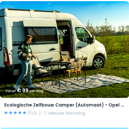
€ 99
Vanaf
per dag
Ecologische Zelfbouw Camper (Automaat) - Opel Movano 2015 – Richard
2
Nieuwe Wetering
(1)