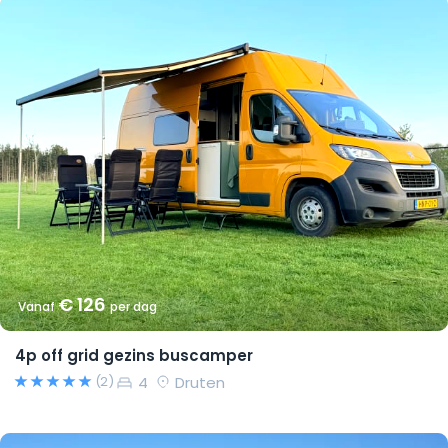
€ 126
Vanaf
per dag
4p off grid gezins buscamper
4
Druten
(2)