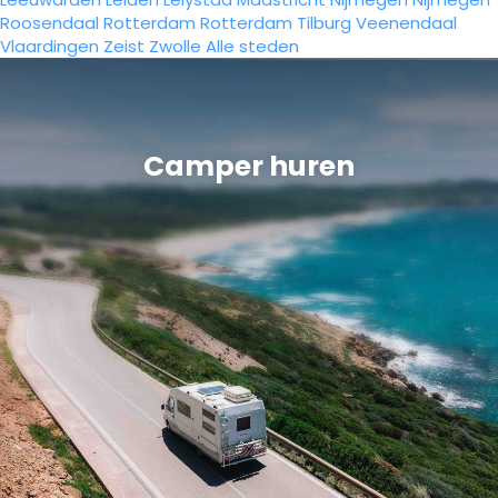
Roosendaal
Rotterdam
Rotterdam
Tilburg
Veenendaal
Vlaardingen
Zeist
Zwolle
Alle steden
Camper huren