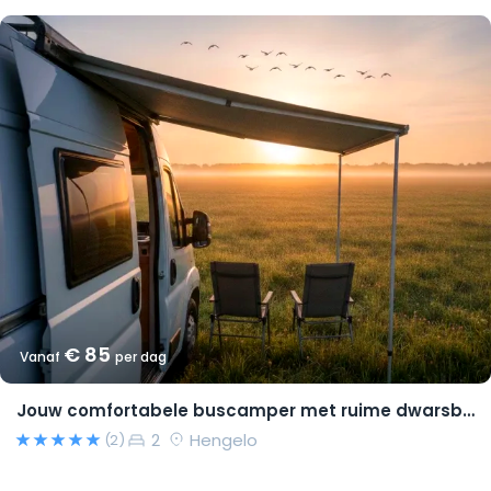
€ 85
Vanaf
per dag
Jouw comfortabele buscamper met ruime dwarsbedden en natural look(s)!
2
Hengelo
(2)