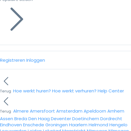
Registreren
Inloggen
Hoe werkt huren?
Hoe werkt verhuren?
Help Center
Terug
Almere
Amersfoort
Amsterdam
Apeldoorn
Arnhem
Terug
Assen
Breda
Den Haag
Deventer
Doetinchem
Dordrecht
Eindhoven
Enschede
Groningen
Haarlem
Helmond
Hengelo
Leeuwarden
Leiden
Lelystad
Maastricht
Nijmegen
Nijmegen