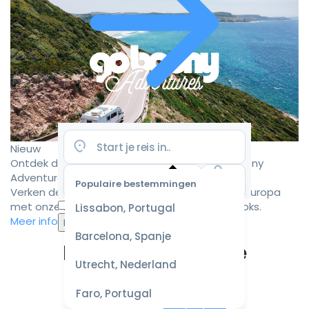
Nieuw
Ontdek de mooiste camperroutes met Goboony
Adventures
Populaire bestemmingen
Verken de mooiste camperbestemmingen in Europa
Selecteer
met onze zorgvuldig samengestelde roadbooks.
Lissabon, Portugal
datum
Meer informatie
voor de
Barcelona, Spanje
beste
Ervaar de ultieme
prijzen
Utrecht, Nederland
campervakantie
Faro, Portugal