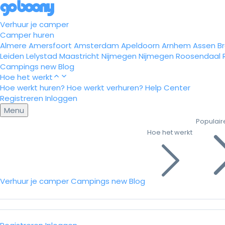
Verhuur je camper
Camper huren
Almere
Amersfoort
Amsterdam
Apeldoorn
Arnhem
Assen
B
Leiden
Lelystad
Maastricht
Nijmegen
Nijmegen
Roosendaal
Campings
new
Blog
Hoe het werkt
Hoe werkt huren?
Hoe werkt verhuren?
Help Center
Registreren
Inloggen
Menu
Populair
Hoe het werkt
Verhuur je camper
Campings
new
Blog