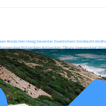
sen
Breda
Den Haag
Deventer
Doetinchem
Dordrecht
Eindh
Roosendaal
Rotterdam
Rotterdam
Tilburg
Veenendaal
Vlaa