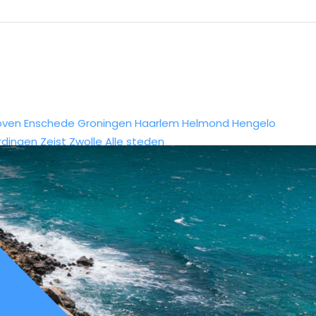
oven
Enschede
Groningen
Haarlem
Helmond
Hengelo
rdingen
Zeist
Zwolle
Alle steden