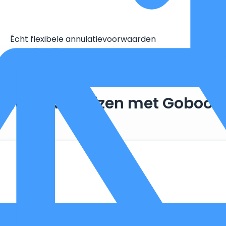
Écht flexibele annulatievoorwaarden
Duurzaam reizen met Goboon
. Zo maken we optimaal gebruik van wat er al beschikbaar is, 