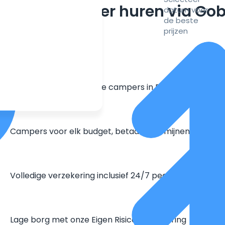
m een camper huren via Go
datum voor
de beste
prijzen
Grootste aanbod unieke campers in Europa
Campers voor elk budget, betaal in termijnen
Volledige verzekering inclusief 24/7 pechhulp
Lage borg met onze Eigen Risico Verzekering