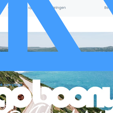
Beke
/5!
Gebaseerd op 132.395 ervaringen
ek campings