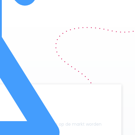
y
zonder dat er extra campers op de markt worden