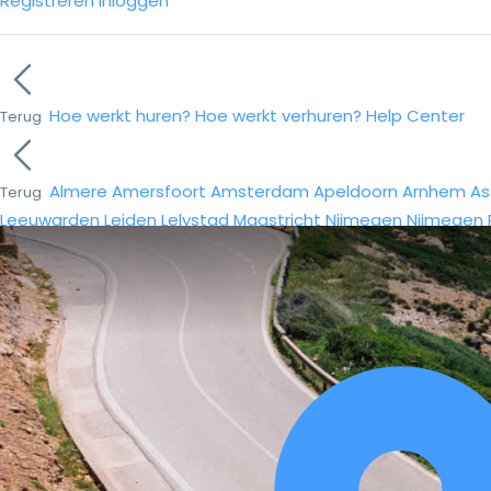
Registreren
Inloggen
Hoe werkt huren?
Hoe werkt verhuren?
Help Center
Terug
Almere
Amersfoort
Amsterdam
Apeldoorn
Arnhem
As
Terug
Leeuwarden
Leiden
Lelystad
Maastricht
Nijmegen
Nijmegen