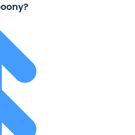
boony?