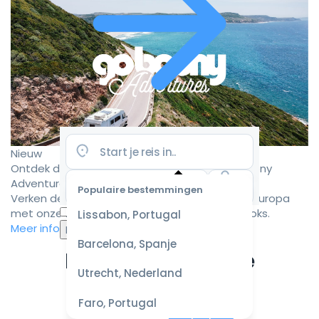
Nieuw
Ontdek de mooiste camperroutes met Goboony
Adventures
Populaire bestemmingen
Verken de mooiste camperbestemmingen in Europa
Selecteer
met onze zorgvuldig samengestelde roadbooks.
Lissabon, Portugal
datum
Meer informatie
voor de
Barcelona, Spanje
beste
Ervaar de ultieme
prijzen
Utrecht, Nederland
campervakantie
Faro, Portugal