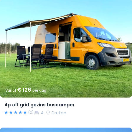
€ 126
Vanaf
per dag
4p off grid gezins buscamper
4
Druten
(2)