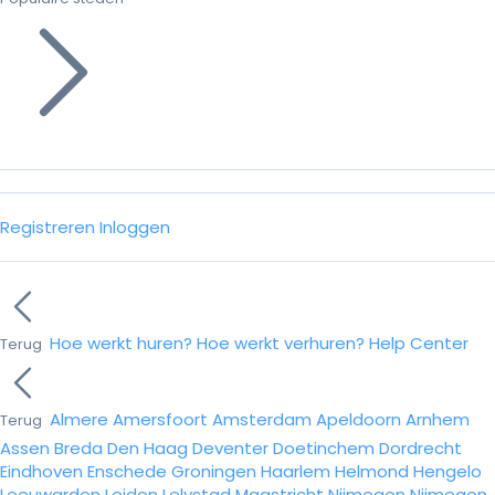
Registreren
Inloggen
Hoe werkt huren?
Hoe werkt verhuren?
Help Center
Terug
Almere
Amersfoort
Amsterdam
Apeldoorn
Arnhem
Terug
Assen
Breda
Den Haag
Deventer
Doetinchem
Dordrecht
Eindhoven
Enschede
Groningen
Haarlem
Helmond
Hengelo
Leeuwarden
Leiden
Lelystad
Maastricht
Nijmegen
Nijmegen