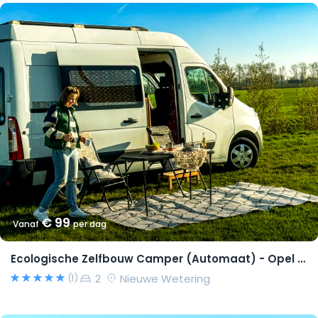
€ 99
Vanaf
per dag
Ecologische Zelfbouw Camper (Automaat) - Opel Movano 2015 – Richard
2
Nieuwe Wetering
(1)