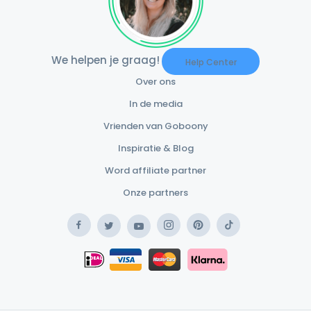
We helpen je graag!
Help Center
Over ons
In de media
Vrienden van Goboony
Inspiratie & Blog
Word affiliate partner
Onze partners
Facebook
Instagram
Pinterest
TikTok
Twitter
YouTube
Safe Payment Klarna
iDEAL
Safe Payment Card