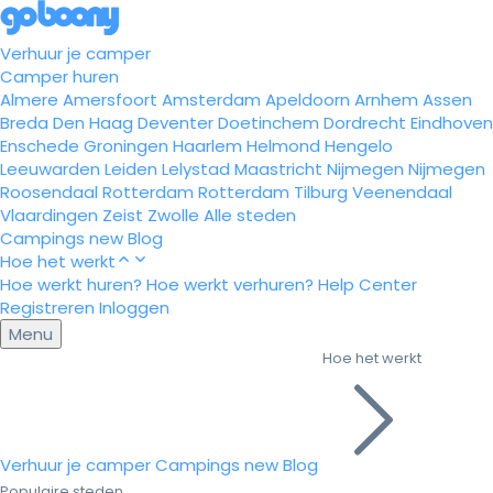
Verhuur je camper
Camper huren
Almere
Amersfoort
Amsterdam
Apeldoorn
Arnhem
Assen
Breda
Den Haag
Deventer
Doetinchem
Dordrecht
Eindhoven
Enschede
Groningen
Haarlem
Helmond
Hengelo
Leeuwarden
Leiden
Lelystad
Maastricht
Nijmegen
Nijmegen
Roosendaal
Rotterdam
Rotterdam
Tilburg
Veenendaal
Vlaardingen
Zeist
Zwolle
Alle steden
Campings
new
Blog
Hoe het werkt
Hoe werkt huren?
Hoe werkt verhuren?
Help Center
Registreren
Inloggen
Menu
Hoe het werkt
Verhuur je camper
Campings
new
Blog
Populaire steden