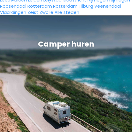
Roosendaal
Rotterdam
Rotterdam
Tilburg
Veenendaal
Vlaardingen
Zeist
Zwolle
Alle steden
Camper huren