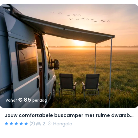
€ 85
Vanaf
per dag
Jouw comfortabele buscamper met ruime dwarsbedden en natural look(s)!
2
Hengelo
(2)