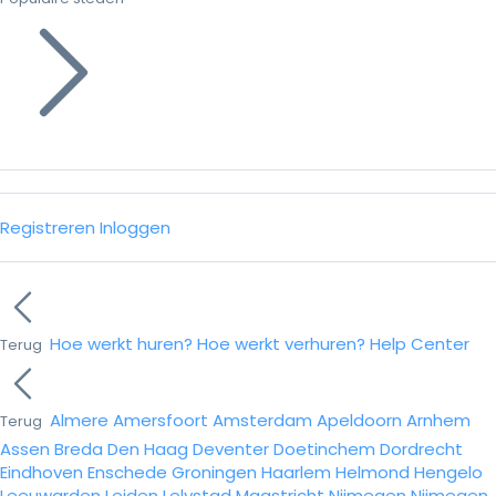
Registreren
Inloggen
Hoe werkt huren?
Hoe werkt verhuren?
Help Center
Terug
Almere
Amersfoort
Amsterdam
Apeldoorn
Arnhem
Terug
Assen
Breda
Den Haag
Deventer
Doetinchem
Dordrecht
Eindhoven
Enschede
Groningen
Haarlem
Helmond
Hengelo
Leeuwarden
Leiden
Lelystad
Maastricht
Nijmegen
Nijmegen