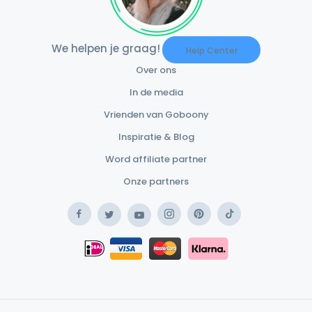
We helpen je graag!
Help Center
Over ons
In de media
Vrienden van Goboony
Inspiratie & Blog
Word affiliate partner
Onze partners
Facebook
Instagram
Pinterest
TikTok
Twitter
YouTube
Safe Payment Klarna
iDEAL
Safe Payment Card