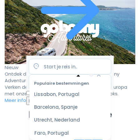
Nieuw
Ontdek de mooiste camperroutes met Goboony
Adventures
Populaire bestemmingen
Verken de mooiste camperbestemmingen in Europa
Selecteer
met onze zorgvuldig samengestelde roadbooks.
Lissabon, Portugal
datum
Meer informatie
voor de
Barcelona, Spanje
beste
Ervaar de ultieme
prijzen
Utrecht, Nederland
campervakantie
Faro, Portugal