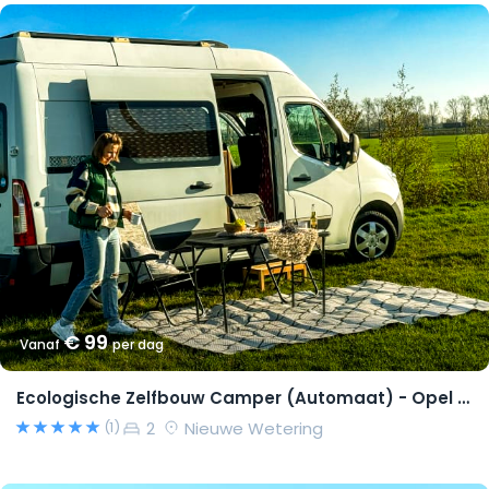
€ 99
Vanaf
per dag
Ecologische Zelfbouw Camper (Automaat) - Opel Movano 2015 – Richard
2
Nieuwe Wetering
(1)