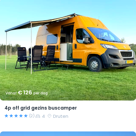
€ 126
Vanaf
per dag
4p off grid gezins buscamper
4
Druten
(2)