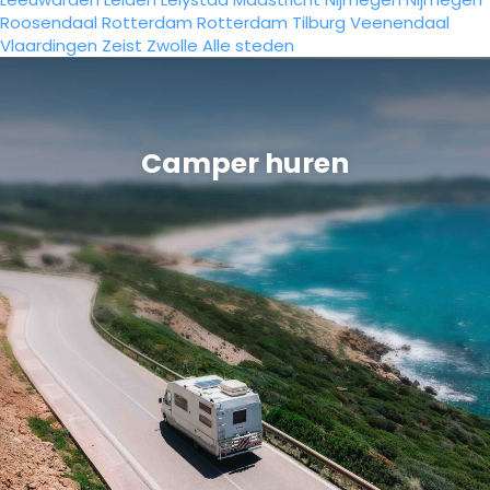
Roosendaal
Rotterdam
Rotterdam
Tilburg
Veenendaal
Vlaardingen
Zeist
Zwolle
Alle steden
Camper huren