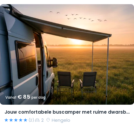
€ 85
Vanaf
per dag
Jouw comfortabele buscamper met ruime dwarsbedden en natural look(s)!
2
Hengelo
(2)