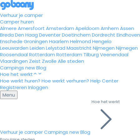
Verhuur je camper
Camper huren
Almere
Amersfoort
Amsterdam
Apeldoorn
Arnhem
Assen
Breda
Den Haag
Deventer
Doetinchem
Dordrecht
Eindhoven
Enschede
Groningen
Haarlem
Helmond
Hengelo
Leeuwarden
Leiden
Lelystad
Maastricht
Nijmegen
Nijmegen
Roosendaal
Rotterdam
Rotterdam
Tilburg
Veenendaal
Vlaardingen
Zeist
Zwolle
Alle steden
Campings
new
Blog
Hoe het werkt
Hoe werkt huren?
Hoe werkt verhuren?
Help Center
Registreren
Inloggen
Menu
Hoe het werkt
Verhuur je camper
Campings
new
Blog
Populaire steden