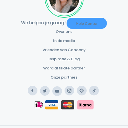
We helpen je graag!
Help Center
Over ons
In de media
Vrienden van Goboony
Inspiratie & Blog
Word affiliate partner
Onze partners
Facebook
Instagram
Pinterest
TikTok
Twitter
YouTube
Safe Payment Klarna
iDEAL
Safe Payment Card