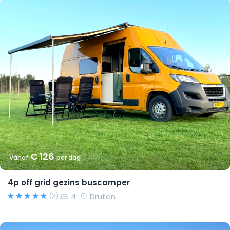
€ 126
Vanaf
per dag
4p off grid gezins buscamper
4
Druten
(2)