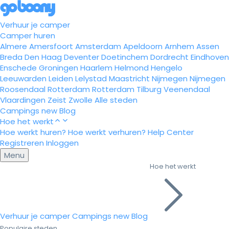
Verhuur je camper
Camper huren
Almere
Amersfoort
Amsterdam
Apeldoorn
Arnhem
Assen
Breda
Den Haag
Deventer
Doetinchem
Dordrecht
Eindhoven
Enschede
Groningen
Haarlem
Helmond
Hengelo
Leeuwarden
Leiden
Lelystad
Maastricht
Nijmegen
Nijmegen
Roosendaal
Rotterdam
Rotterdam
Tilburg
Veenendaal
Vlaardingen
Zeist
Zwolle
Alle steden
Campings
new
Blog
Hoe het werkt
Hoe werkt huren?
Hoe werkt verhuren?
Help Center
Registreren
Inloggen
Menu
Hoe het werkt
Verhuur je camper
Campings
new
Blog
Populaire steden