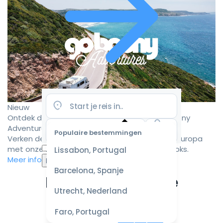
Nieuw
Ontdek de mooiste camperroutes met Goboony
Adventures
Populaire bestemmingen
Verken de mooiste camperbestemmingen in Europa
Selecteer
met onze zorgvuldig samengestelde roadbooks.
Lissabon, Portugal
datum
Meer informatie
voor de
Barcelona, Spanje
beste
Ervaar de ultieme
prijzen
Utrecht, Nederland
campervakantie
Faro, Portugal