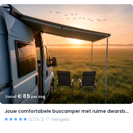
€ 85
Vanaf
per dag
Jouw comfortabele buscamper met ruime dwarsbedden en natural look(s)!
2
Hengelo
(2)