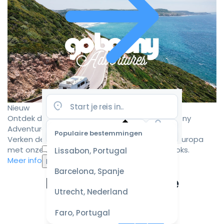
Nieuw
Ontdek de mooiste camperroutes met Goboony
Adventures
Populaire bestemmingen
Verken de mooiste camperbestemmingen in Europa
Selecteer
met onze zorgvuldig samengestelde roadbooks.
Lissabon, Portugal
datum
Meer informatie
voor de
Barcelona, Spanje
beste
Ervaar de ultieme
prijzen
Utrecht, Nederland
campervakantie
Faro, Portugal