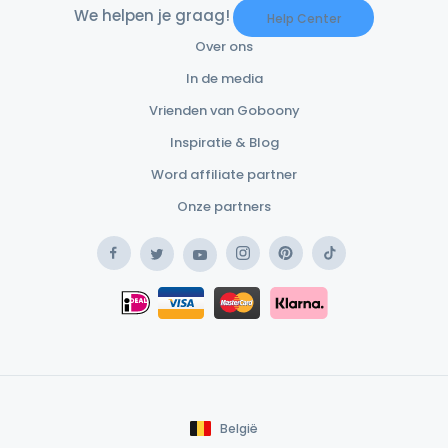
We helpen je graag!
Help Center
Over ons
In de media
Vrienden van Goboony
Inspiratie & Blog
Word affiliate partner
Onze partners
Facebook
Instagram
Pinterest
TikTok
Twitter
YouTube
Safe Payment Klarna
iDEAL
Safe Payment Card
België