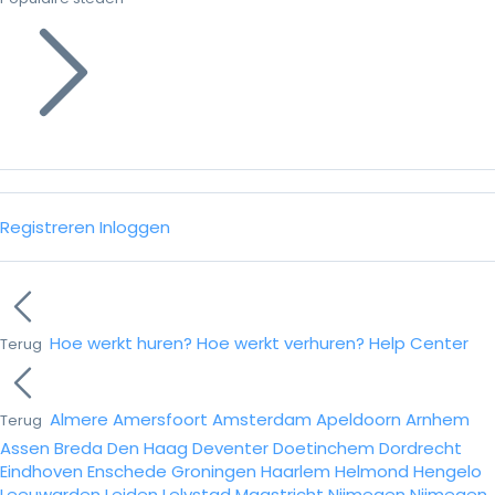
Registreren
Inloggen
Hoe werkt huren?
Hoe werkt verhuren?
Help Center
Terug
Almere
Amersfoort
Amsterdam
Apeldoorn
Arnhem
Terug
Assen
Breda
Den Haag
Deventer
Doetinchem
Dordrecht
Eindhoven
Enschede
Groningen
Haarlem
Helmond
Hengelo
Leeuwarden
Leiden
Lelystad
Maastricht
Nijmegen
Nijmegen