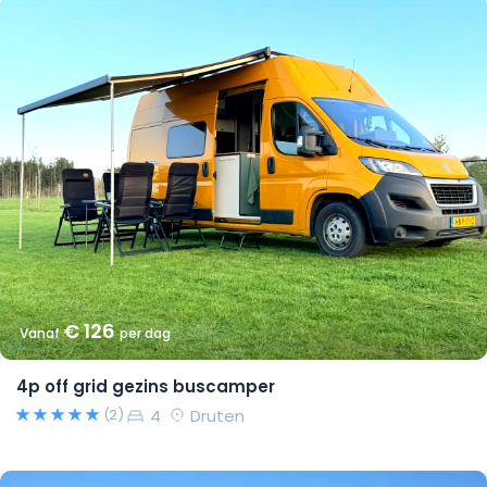
€ 126
Vanaf
per dag
4p off grid gezins buscamper
4
Druten
(2)