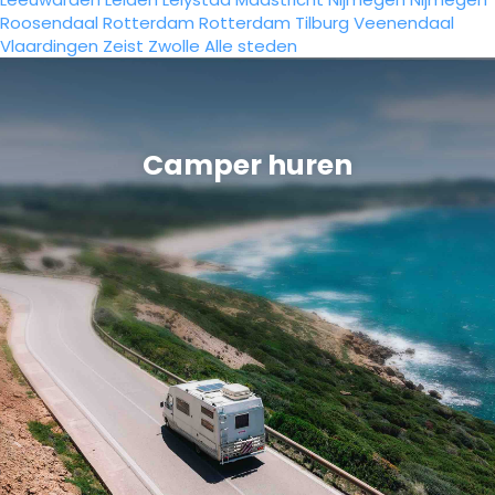
Roosendaal
Rotterdam
Rotterdam
Tilburg
Veenendaal
Vlaardingen
Zeist
Zwolle
Alle steden
Camper huren