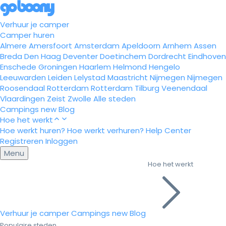
Verhuur je camper
Camper huren
Almere
Amersfoort
Amsterdam
Apeldoorn
Arnhem
Assen
Breda
Den Haag
Deventer
Doetinchem
Dordrecht
Eindhoven
Enschede
Groningen
Haarlem
Helmond
Hengelo
Leeuwarden
Leiden
Lelystad
Maastricht
Nijmegen
Nijmegen
Roosendaal
Rotterdam
Rotterdam
Tilburg
Veenendaal
Vlaardingen
Zeist
Zwolle
Alle steden
Campings
new
Blog
Hoe het werkt
Hoe werkt huren?
Hoe werkt verhuren?
Help Center
Registreren
Inloggen
Menu
Hoe het werkt
Verhuur je camper
Campings
new
Blog
Populaire steden