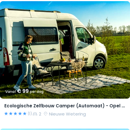
€ 99
Vanaf
per dag
Ecologische Zelfbouw Camper (Automaat) - Opel Movano 2015 – Richard
2
Nieuwe Wetering
(1)