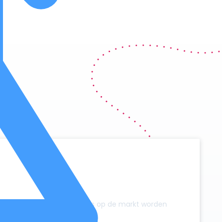
y
zonder dat er extra campers op de markt worden