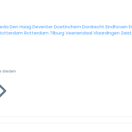
reda
Den Haag
Deventer
Doetinchem
Dordrecht
Eindhoven
E
Rotterdam
Rotterdam
Tilburg
Veenendaal
Vlaardingen
Zeist
e steden