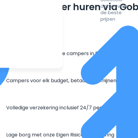
m een camper huren via Go
datum voor
de beste
prijzen
Grootste aanbod unieke campers in Europa
Campers voor elk budget, betaal in termijnen
Volledige verzekering inclusief 24/7 pechhulp
Lage borg met onze Eigen Risico Verzekering