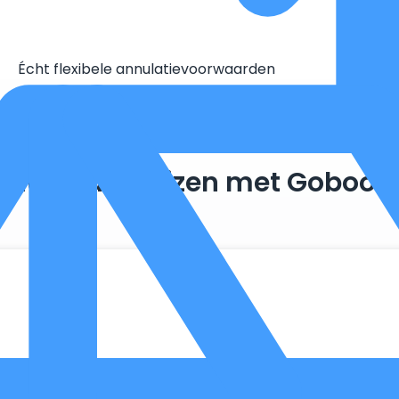
Écht flexibele annulatievoorwaarden
Duurzaam reizen met Goboon
. Zo maken we optimaal gebruik van wat er al beschikbaar is, 