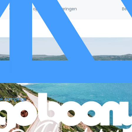
Beke
/5!
Gebaseerd op 132.395 ervaringen
ek campings