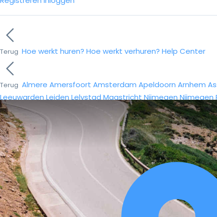
Registreren
Inloggen
Hoe werkt huren?
Hoe werkt verhuren?
Help Center
Terug
Almere
Amersfoort
Amsterdam
Apeldoorn
Arnhem
As
Terug
Leeuwarden
Leiden
Lelystad
Maastricht
Nijmegen
Nijmegen