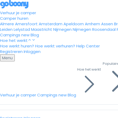
Verhuur je camper
Camper huren
Almere
Amersfoort
Amsterdam
Apeldoorn
Arnhem
Assen
B
Leiden
Lelystad
Maastricht
Nijmegen
Nijmegen
Roosendaal
Campings
new
Blog
Hoe het werkt
Hoe werkt huren?
Hoe werkt verhuren?
Help Center
Registreren
Inloggen
Menu
Populair
Hoe het werkt
Verhuur je camper
Campings
new
Blog