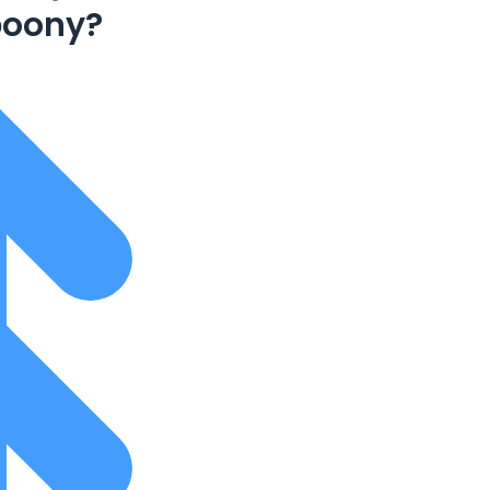
boony?