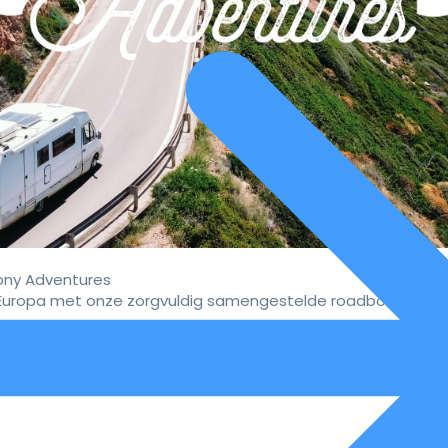
ny Adventures
uropa met onze zorgvuldig samengestelde roadbooks.
vaar de ultieme campervakan