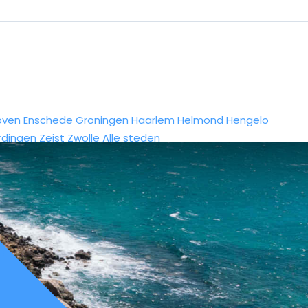
oven
Enschede
Groningen
Haarlem
Helmond
Hengelo
rdingen
Zeist
Zwolle
Alle steden