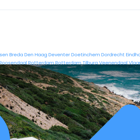
sen
Breda
Den Haag
Deventer
Doetinchem
Dordrecht
Eindh
Roosendaal
Rotterdam
Rotterdam
Tilburg
Veenendaal
Vlaa