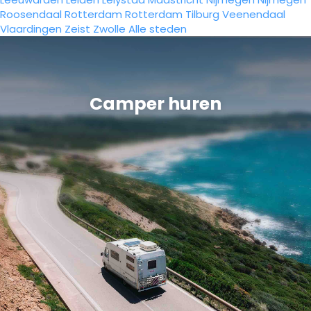
Roosendaal
Rotterdam
Rotterdam
Tilburg
Veenendaal
Vlaardingen
Zeist
Zwolle
Alle steden
Camper huren