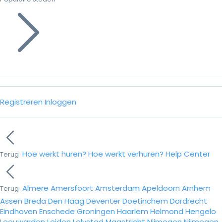
Registreren
Inloggen
Hoe werkt huren?
Hoe werkt verhuren?
Help Center
Terug
Almere
Amersfoort
Amsterdam
Apeldoorn
Arnhem
Terug
Assen
Breda
Den Haag
Deventer
Doetinchem
Dordrecht
Eindhoven
Enschede
Groningen
Haarlem
Helmond
Hengelo
Leeuwarden
Leiden
Lelystad
Maastricht
Nijmegen
Nijmegen