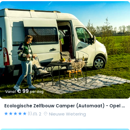
€ 99
Vanaf
per dag
Ecologische Zelfbouw Camper (Automaat) - Opel Movano 2015 – Richard
2
Nieuwe Wetering
(1)