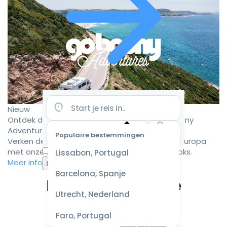
Nieuw
Ontdek de mooiste camperroutes met Goboony
Adventures
Populaire bestemmingen
Verken de mooiste camperbestemmingen in Europa
Selecteer
met onze zorgvuldig samengestelde roadbooks.
Lissabon, Portugal
datum
Meer informatie
voor de
Barcelona, Spanje
beste
Ervaar de ultieme
prijzen
Utrecht, Nederland
campervakantie
Faro, Portugal