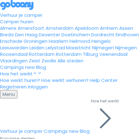
Verhuur je camper
Camper huren
Almere
Amersfoort
Amsterdam
Apeldoorn
Arnhem
Assen
Breda
Den Haag
Deventer
Doetinchem
Dordrecht
Eindhoven
Enschede
Groningen
Haarlem
Helmond
Hengelo
Leeuwarden
Leiden
Lelystad
Maastricht
Nijmegen
Nijmegen
Roosendaal
Rotterdam
Rotterdam
Tilburg
Veenendaal
Vlaardingen
Zeist
Zwolle
Alle steden
Campings
new
Blog
Hoe het werkt
Hoe werkt huren?
Hoe werkt verhuren?
Help Center
Registreren
Inloggen
Menu
Hoe het werkt
Verhuur je camper
Campings
new
Blog
Populaire steden