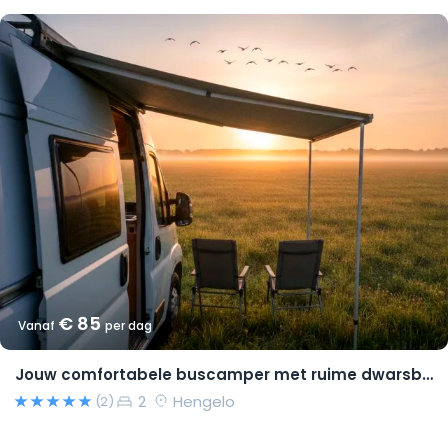
€ 85
Vanaf
per dag
Jouw comfortabele buscamper met ruime dwarsbedden en natural look(s)!
2
Hengelo
(2)