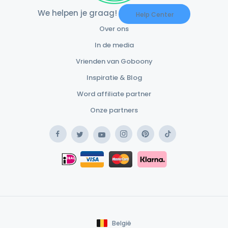
We helpen je graag!
Help Center
Over ons
In de media
Vrienden van Goboony
Inspiratie & Blog
Word affiliate partner
Onze partners
Facebook
Instagram
Pinterest
TikTok
Twitter
YouTube
Safe Payment Klarna
iDEAL
Safe Payment Card
België