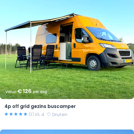
€ 126
Vanaf
per dag
4p off grid gezins buscamper
4
Druten
(2)