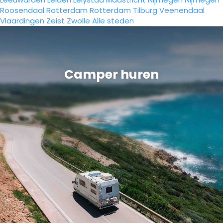
Roosendaal
Rotterdam
Rotterdam
Tilburg
Veenendaal
Vlaardingen
Zeist
Zwolle
Alle steden
Camper huren