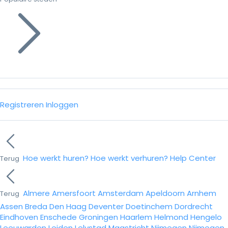
Registreren
Inloggen
Hoe werkt huren?
Hoe werkt verhuren?
Help Center
Terug
Almere
Amersfoort
Amsterdam
Apeldoorn
Arnhem
Terug
Assen
Breda
Den Haag
Deventer
Doetinchem
Dordrecht
Eindhoven
Enschede
Groningen
Haarlem
Helmond
Hengelo
Leeuwarden
Leiden
Lelystad
Maastricht
Nijmegen
Nijmegen