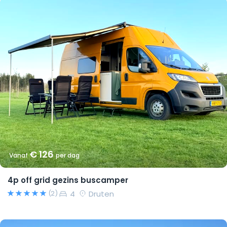
€ 126
Vanaf
per dag
4p off grid gezins buscamper
4
Druten
(2)