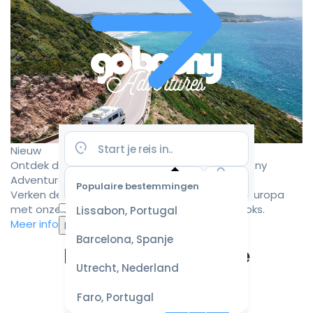
Nieuw
Ontdek de mooiste camperroutes met Goboony
Adventures
Populaire bestemmingen
Verken de mooiste camperbestemmingen in Europa
Selecteer
met onze zorgvuldig samengestelde roadbooks.
Lissabon, Portugal
datum
Meer informatie
voor de
Barcelona, Spanje
beste
Ervaar de ultieme
prijzen
Utrecht, Nederland
campervakantie
Faro, Portugal