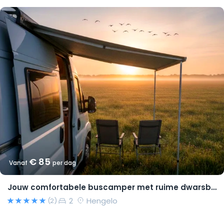
€ 85
Vanaf
per dag
Jouw comfortabele buscamper met ruime dwarsbedden en natural look(s)!
2
Hengelo
(2)