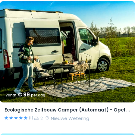
€ 99
Vanaf
per dag
Ecologische Zelfbouw Camper (Automaat) - Opel Movano 2015 – Richard
2
Nieuwe Wetering
(1)