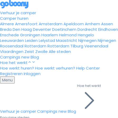
Verhuur je camper
Camper huren
Almere
Amersfoort
Amsterdam
Apeldoorn
Arnhem
Assen
Breda
Den Haag
Deventer
Doetinchem
Dordrecht
Eindhoven
Enschede
Groningen
Haarlem
Helmond
Hengelo
Leeuwarden
Leiden
Lelystad
Maastricht
Nijmegen
Nijmegen
Roosendaal
Rotterdam
Rotterdam
Tilburg
Veenendaal
Vlaardingen
Zeist
Zwolle
Alle steden
Campings
new
Blog
Hoe het werkt
Hoe werkt huren?
Hoe werkt verhuren?
Help Center
Registreren
Inloggen
Menu
Hoe het werkt
Verhuur je camper
Campings
new
Blog
Populaire steden