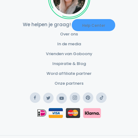
We helpen je graag!
Help Center
Over ons
In de media
Vrienden van Goboony
Inspiratie & Blog
Word affiliate partner
Onze partners
Facebook
Instagram
Pinterest
TikTok
Twitter
YouTube
Safe Payment Klarna
iDEAL
Safe Payment Card