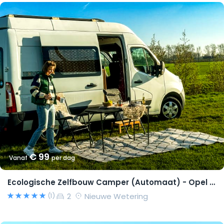
€ 99
Vanaf
per dag
Ecologische Zelfbouw Camper (Automaat) - Opel Movano 2015 – Richard
2
Nieuwe Wetering
(1)