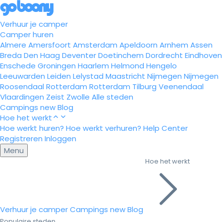
Verhuur je camper
Camper huren
Almere
Amersfoort
Amsterdam
Apeldoorn
Arnhem
Assen
Breda
Den Haag
Deventer
Doetinchem
Dordrecht
Eindhoven
Enschede
Groningen
Haarlem
Helmond
Hengelo
Leeuwarden
Leiden
Lelystad
Maastricht
Nijmegen
Nijmegen
Roosendaal
Rotterdam
Rotterdam
Tilburg
Veenendaal
Vlaardingen
Zeist
Zwolle
Alle steden
Campings
new
Blog
Hoe het werkt
Hoe werkt huren?
Hoe werkt verhuren?
Help Center
Registreren
Inloggen
Menu
Hoe het werkt
Verhuur je camper
Campings
new
Blog
Populaire steden