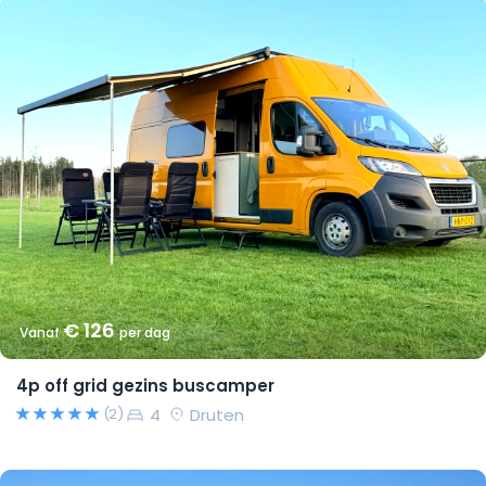
€ 126
Vanaf
per dag
4p off grid gezins buscamper
4
Druten
(2)