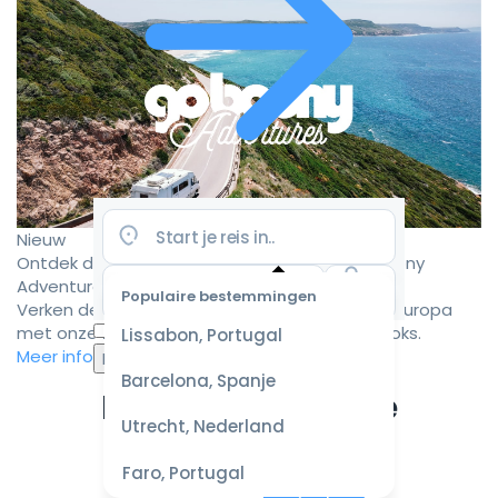
Nieuw
Ontdek de mooiste camperroutes met Goboony
Adventures
Populaire bestemmingen
Verken de mooiste camperbestemmingen in Europa
Selecteer
met onze zorgvuldig samengestelde roadbooks.
Lissabon, Portugal
datum
Meer informatie
voor de
Barcelona, Spanje
beste
Ervaar de ultieme
prijzen
Utrecht, Nederland
campervakantie
Faro, Portugal