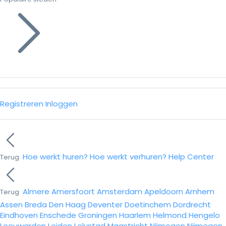
Registreren
Inloggen
Hoe werkt huren?
Hoe werkt verhuren?
Help Center
Terug
Almere
Amersfoort
Amsterdam
Apeldoorn
Arnhem
Terug
Assen
Breda
Den Haag
Deventer
Doetinchem
Dordrecht
Eindhoven
Enschede
Groningen
Haarlem
Helmond
Hengelo
Leeuwarden
Leiden
Lelystad
Maastricht
Nijmegen
Nijmegen