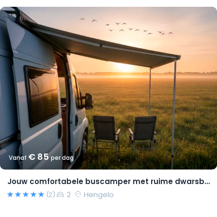
€ 85
Vanaf
per dag
Jouw comfortabele buscamper met ruime dwarsbedden en natural look(s)!
2
Hengelo
(2)