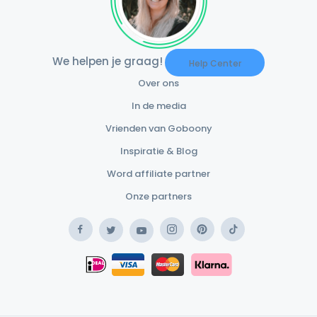
We helpen je graag!
Help Center
Over ons
In de media
Vrienden van Goboony
Inspiratie & Blog
Word affiliate partner
Onze partners
Facebook
Instagram
Pinterest
TikTok
Twitter
YouTube
Safe Payment Klarna
iDEAL
Safe Payment Card