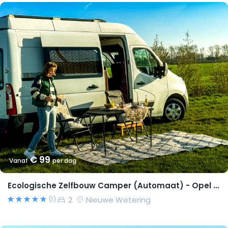
€ 99
Vanaf
per dag
Ecologische Zelfbouw Camper (Automaat) - Opel Movano 2015 – Richard
2
Nieuwe Wetering
(1)