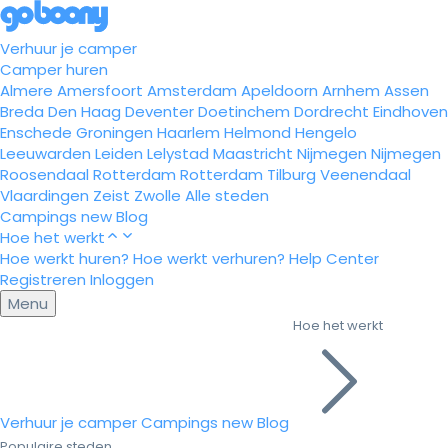
Verhuur je camper
Camper huren
Almere
Amersfoort
Amsterdam
Apeldoorn
Arnhem
Assen
Breda
Den Haag
Deventer
Doetinchem
Dordrecht
Eindhoven
Enschede
Groningen
Haarlem
Helmond
Hengelo
Leeuwarden
Leiden
Lelystad
Maastricht
Nijmegen
Nijmegen
Roosendaal
Rotterdam
Rotterdam
Tilburg
Veenendaal
Vlaardingen
Zeist
Zwolle
Alle steden
Campings
new
Blog
Hoe het werkt
Hoe werkt huren?
Hoe werkt verhuren?
Help Center
Registreren
Inloggen
Menu
Hoe het werkt
Verhuur je camper
Campings
new
Blog
Populaire steden