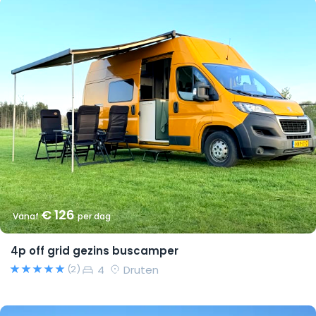
€ 126
Vanaf
per dag
4p off grid gezins buscamper
4
Druten
(2)