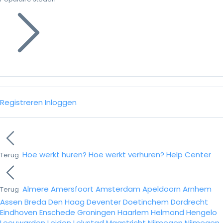
Registreren
Inloggen
Hoe werkt huren?
Hoe werkt verhuren?
Help Center
Terug
Almere
Amersfoort
Amsterdam
Apeldoorn
Arnhem
Terug
Assen
Breda
Den Haag
Deventer
Doetinchem
Dordrecht
Eindhoven
Enschede
Groningen
Haarlem
Helmond
Hengelo
Leeuwarden
Leiden
Lelystad
Maastricht
Nijmegen
Nijmegen