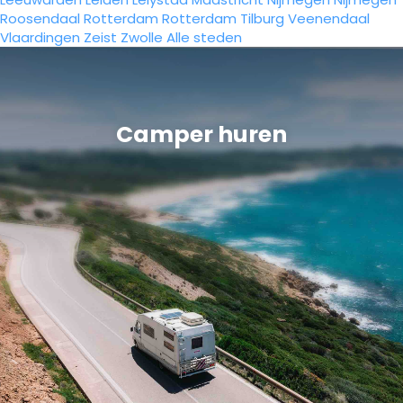
Roosendaal
Rotterdam
Rotterdam
Tilburg
Veenendaal
Vlaardingen
Zeist
Zwolle
Alle steden
Camper huren