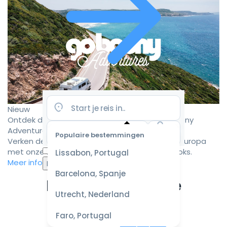
Nieuw
Ontdek de mooiste camperroutes met Goboony
Adventures
Populaire bestemmingen
Verken de mooiste camperbestemmingen in Europa
Selecteer
met onze zorgvuldig samengestelde roadbooks.
Lissabon, Portugal
datum
Meer informatie
voor de
Barcelona, Spanje
beste
Ervaar de ultieme
prijzen
Utrecht, Nederland
campervakantie
Faro, Portugal