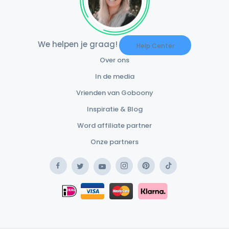
We helpen je graag!
Help Center
Over ons
In de media
Vrienden van Goboony
Inspiratie & Blog
Word affiliate partner
Onze partners
Facebook
Instagram
Pinterest
TikTok
Twitter
YouTube
Safe Payment Klarna
iDEAL
Safe Payment Card