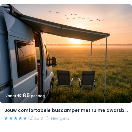
€ 85
Vanaf
per dag
Jouw comfortabele buscamper met ruime dwarsbedden en natural look(s)!
2
Hengelo
(2)