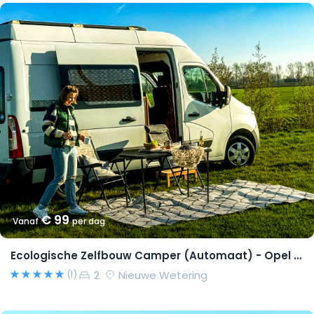
€ 99
Vanaf
per dag
Ecologische Zelfbouw Camper (Automaat) - Opel Movano 2015 – Richard
2
Nieuwe Wetering
(1)