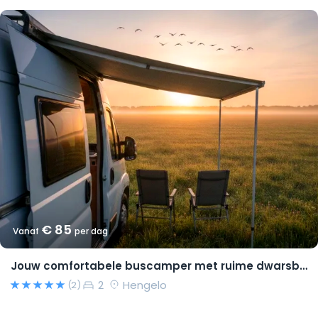
€ 85
Vanaf
per dag
Jouw comfortabele buscamper met ruime dwarsbedden en natural look(s)!
2
Hengelo
(2)