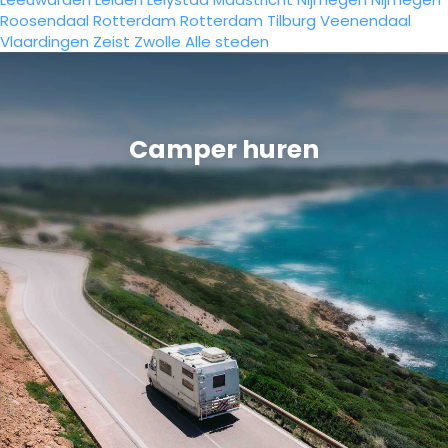
Roosendaal
Rotterdam
Rotterdam
Tilburg
Veenendaal
Vlaardingen
Zeist
Zwolle
Alle steden
Camper huren