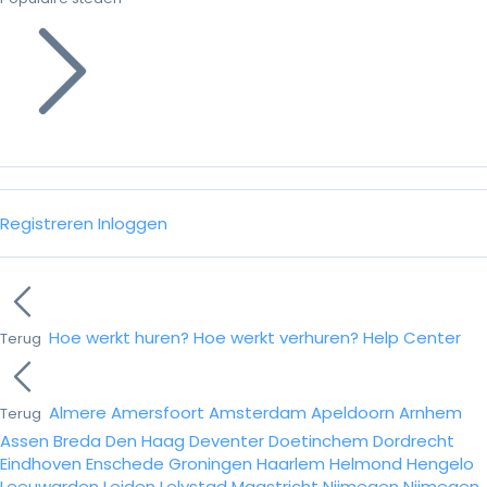
Registreren
Inloggen
Hoe werkt huren?
Hoe werkt verhuren?
Help Center
Terug
Almere
Amersfoort
Amsterdam
Apeldoorn
Arnhem
Terug
Assen
Breda
Den Haag
Deventer
Doetinchem
Dordrecht
Eindhoven
Enschede
Groningen
Haarlem
Helmond
Hengelo
Leeuwarden
Leiden
Lelystad
Maastricht
Nijmegen
Nijmegen