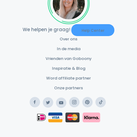
We helpen je graag!
Help Center
Over ons
In de media
Vrienden van Goboony
Inspiratie & Blog
Word affiliate partner
Onze partners
Facebook
Instagram
Pinterest
TikTok
Twitter
YouTube
Safe Payment Klarna
iDEAL
Safe Payment Card