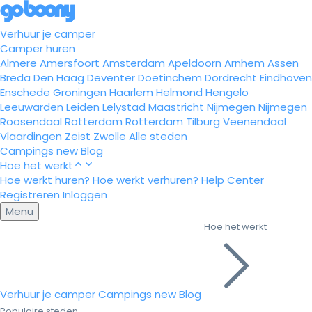
Verhuur je camper
Camper huren
Almere
Amersfoort
Amsterdam
Apeldoorn
Arnhem
Assen
Breda
Den Haag
Deventer
Doetinchem
Dordrecht
Eindhoven
Enschede
Groningen
Haarlem
Helmond
Hengelo
Leeuwarden
Leiden
Lelystad
Maastricht
Nijmegen
Nijmegen
Roosendaal
Rotterdam
Rotterdam
Tilburg
Veenendaal
Vlaardingen
Zeist
Zwolle
Alle steden
Campings
new
Blog
Hoe het werkt
Hoe werkt huren?
Hoe werkt verhuren?
Help Center
Registreren
Inloggen
Menu
Hoe het werkt
Verhuur je camper
Campings
new
Blog
Populaire steden