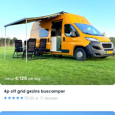
€ 126
Vanaf
per dag
4p off grid gezins buscamper
4
Druten
(2)