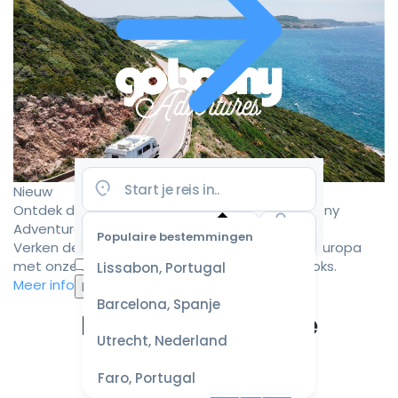
Nieuw
Ontdek de mooiste camperroutes met Goboony
Adventures
Populaire bestemmingen
Verken de mooiste camperbestemmingen in Europa
Selecteer
met onze zorgvuldig samengestelde roadbooks.
Lissabon, Portugal
datum
Meer informatie
voor de
Barcelona, Spanje
beste
Ervaar de ultieme
prijzen
Utrecht, Nederland
campervakantie
Faro, Portugal