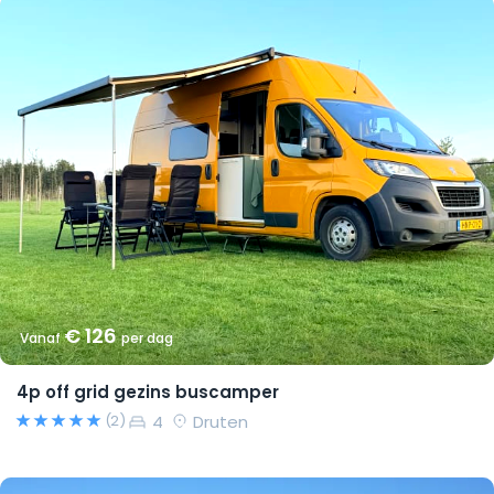
€ 126
Vanaf
per dag
4p off grid gezins buscamper
4
Druten
(2)