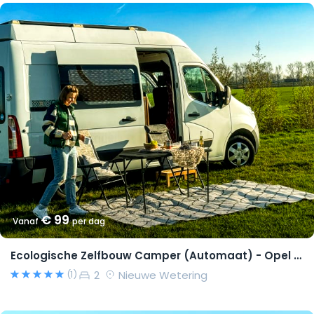
€ 99
Vanaf
per dag
Ecologische Zelfbouw Camper (Automaat) - Opel Movano 2015 – Richard
2
Nieuwe Wetering
(1)