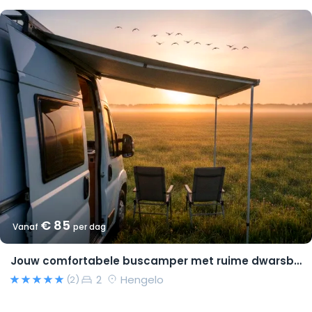
€ 85
Vanaf
per dag
Jouw comfortabele buscamper met ruime dwarsbedden en natural look(s)!
2
Hengelo
(2)