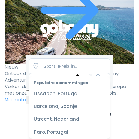
Nieuw
Ontdek de mooiste camperroutes met Goboony
Adventures
Populaire bestemmingen
Verken de mooiste camperbestemmingen in Europa
Selecteer
met onze zorgvuldig samengestelde roadbooks.
Lissabon, Portugal
datum
Meer informatie
voor de
Barcelona, Spanje
beste
Ervaar de ultieme
prijzen
Utrecht, Nederland
campervakantie
Faro, Portugal