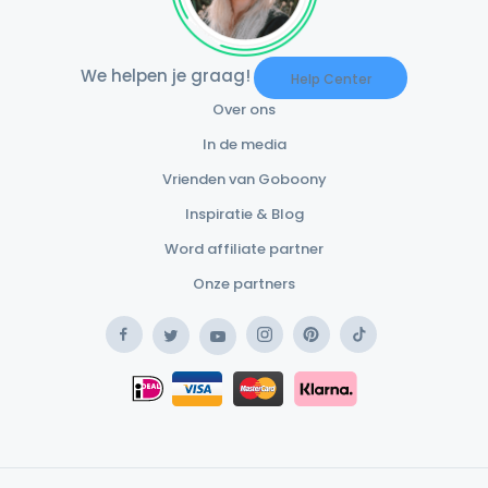
We helpen je graag!
Help Center
Over ons
In de media
Vrienden van Goboony
Inspiratie & Blog
Word affiliate partner
Onze partners
Facebook
Instagram
Pinterest
TikTok
Twitter
YouTube
Safe Payment Klarna
iDEAL
Safe Payment Card