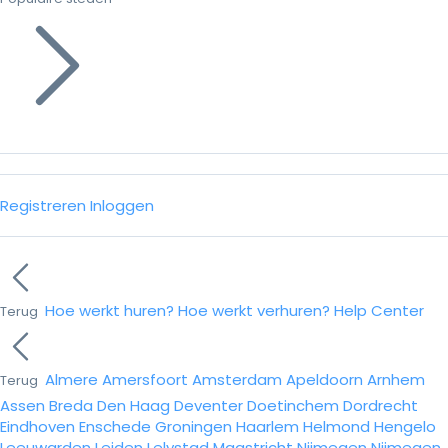
Registreren
Inloggen
Hoe werkt huren?
Hoe werkt verhuren?
Help Center
Terug
Almere
Amersfoort
Amsterdam
Apeldoorn
Arnhem
Terug
Assen
Breda
Den Haag
Deventer
Doetinchem
Dordrecht
Eindhoven
Enschede
Groningen
Haarlem
Helmond
Hengelo
Leeuwarden
Leiden
Lelystad
Maastricht
Nijmegen
Nijmegen