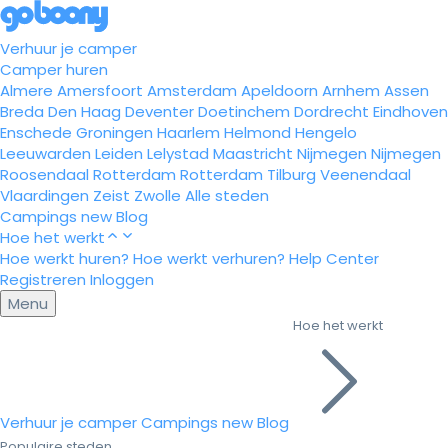
Verhuur je camper
Camper huren
Almere
Amersfoort
Amsterdam
Apeldoorn
Arnhem
Assen
Breda
Den Haag
Deventer
Doetinchem
Dordrecht
Eindhoven
Enschede
Groningen
Haarlem
Helmond
Hengelo
Leeuwarden
Leiden
Lelystad
Maastricht
Nijmegen
Nijmegen
Roosendaal
Rotterdam
Rotterdam
Tilburg
Veenendaal
Vlaardingen
Zeist
Zwolle
Alle steden
Campings
new
Blog
Hoe het werkt
Hoe werkt huren?
Hoe werkt verhuren?
Help Center
Registreren
Inloggen
Menu
Hoe het werkt
Verhuur je camper
Campings
new
Blog
Populaire steden