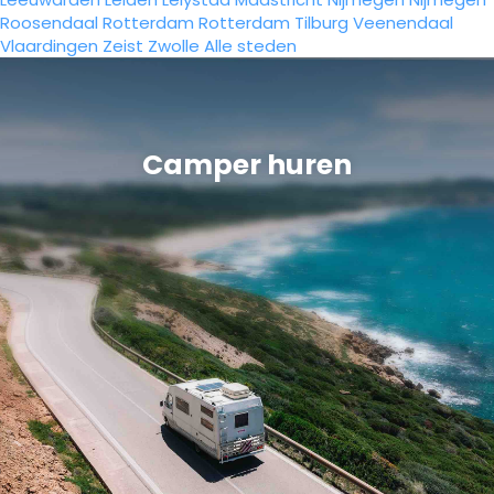
Roosendaal
Rotterdam
Rotterdam
Tilburg
Veenendaal
Vlaardingen
Zeist
Zwolle
Alle steden
Camper huren