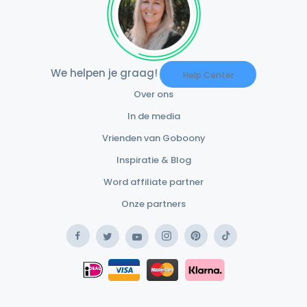
We helpen je graag!
Help Center
Over ons
In de media
Vrienden van Goboony
Inspiratie & Blog
Word affiliate partner
Onze partners
Facebook
Instagram
Pinterest
TikTok
Twitter
YouTube
Safe Payment Klarna
iDEAL
Safe Payment Card