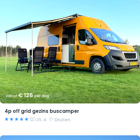
€ 126
Vanaf
per dag
4p off grid gezins buscamper
4
Druten
(2)