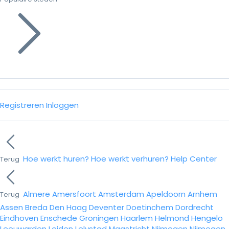
Registreren
Inloggen
Hoe werkt huren?
Hoe werkt verhuren?
Help Center
Terug
Almere
Amersfoort
Amsterdam
Apeldoorn
Arnhem
Terug
Assen
Breda
Den Haag
Deventer
Doetinchem
Dordrecht
Eindhoven
Enschede
Groningen
Haarlem
Helmond
Hengelo
Leeuwarden
Leiden
Lelystad
Maastricht
Nijmegen
Nijmegen