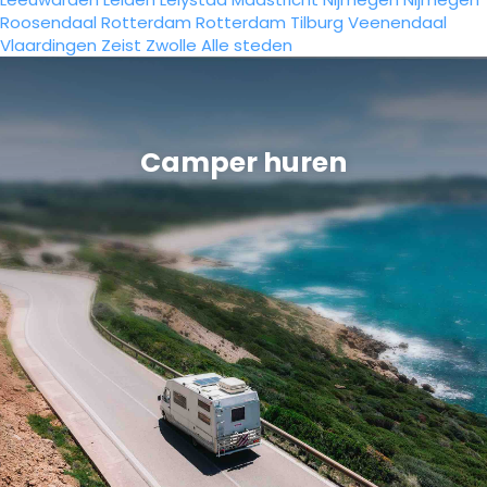
Roosendaal
Rotterdam
Rotterdam
Tilburg
Veenendaal
Vlaardingen
Zeist
Zwolle
Alle steden
Camper huren