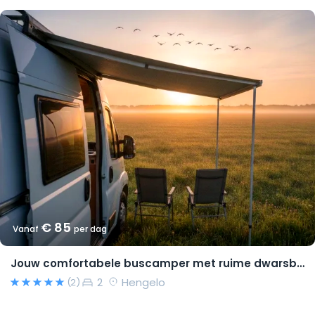
€ 85
Vanaf
per dag
Jouw comfortabele buscamper met ruime dwarsbedden en natural look(s)!
2
Hengelo
(2)