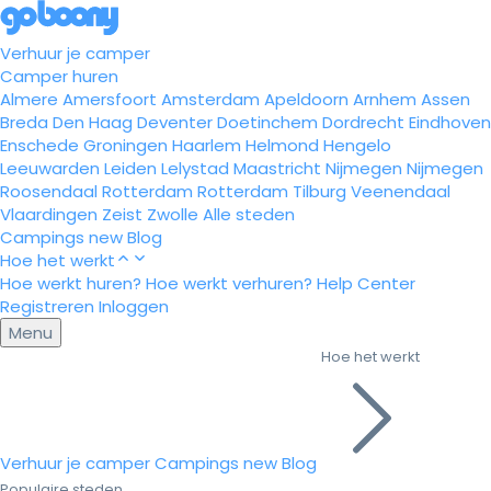
Verhuur je camper
Camper huren
Almere
Amersfoort
Amsterdam
Apeldoorn
Arnhem
Assen
Breda
Den Haag
Deventer
Doetinchem
Dordrecht
Eindhoven
Enschede
Groningen
Haarlem
Helmond
Hengelo
Leeuwarden
Leiden
Lelystad
Maastricht
Nijmegen
Nijmegen
Roosendaal
Rotterdam
Rotterdam
Tilburg
Veenendaal
Vlaardingen
Zeist
Zwolle
Alle steden
Campings
new
Blog
Hoe het werkt
Hoe werkt huren?
Hoe werkt verhuren?
Help Center
Registreren
Inloggen
Menu
Hoe het werkt
Verhuur je camper
Campings
new
Blog
Populaire steden