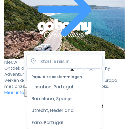
Nieuw
Ontdek de mooiste camperroutes met Goboony
Adventures
Populaire bestemmingen
Verken de mooiste camperbestemmingen in Europa
Selecteer
met onze zorgvuldig samengestelde roadbooks.
Lissabon, Portugal
datum
Meer informatie
voor de
Barcelona, Spanje
beste
Ervaar de ultieme
prijzen
Utrecht, Nederland
campervakantie
Faro, Portugal