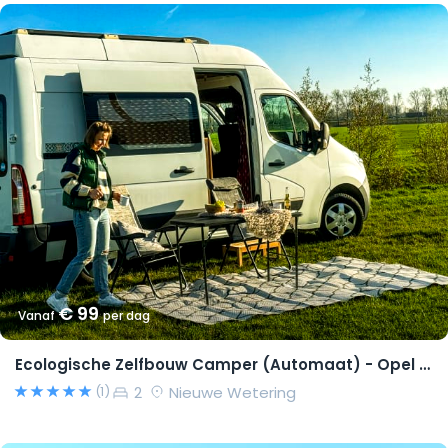
€ 99
Vanaf
per dag
Ecologische Zelfbouw Camper (Automaat) - Opel Movano 2015 – Richard
2
Nieuwe Wetering
(1)